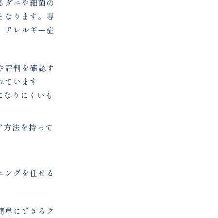
るダニや細菌の
となります。専
、アレルギー症
や評判を確認す
れています
になりにくいも
ア方法を持って
ニングを任せる
簡単にできるク