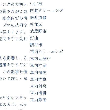
中古車
ニングの方法と
内装クリーニング
の皆さんがこの
嘔吐清掃
、家庭内での清
杉並区
、プロの技術を
武蔵野市
お伝えします。
灯油
空間を手に入れ
調布市
車内クリーニング
える影響と、そ
車内丸洗い
健康を守るだけ
車内抗菌
。この記事を通
車内掃除
ついて詳しく解
車内洗車
車内消臭
車内清掃
かせないステッ
車内除菌
物のカス、ペッ