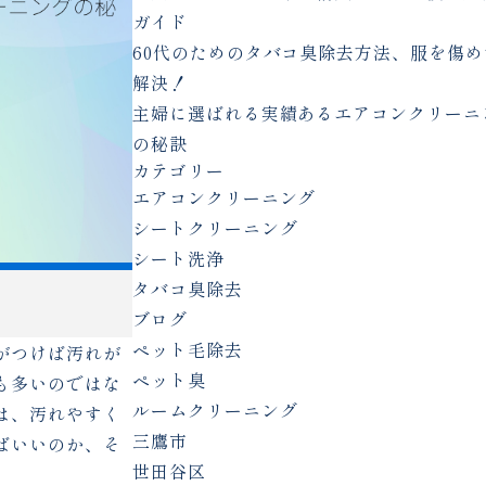
ガイド
60代のためのタバコ臭除去方法、服を傷め
解決！
主婦に選ばれる実績あるエアコンクリーニ
の秘訣
カテゴリー
エアコンクリーニング
シートクリーニング
シート洗浄
タバコ臭除去
ブログ
ペット毛除去
がつけば汚れが
ペット臭
も多いのではな
ルームクリーニング
は、汚れやすく
三鷹市
ばいいのか、そ
世田谷区