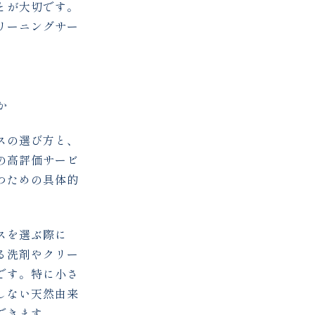
とが大切です。
リーニングサー
か
スの選び方と、
の高評価サービ
つための具体的
スを選ぶ際に
る洗剤やクリー
です。特に小さ
しない天然由来
できます。