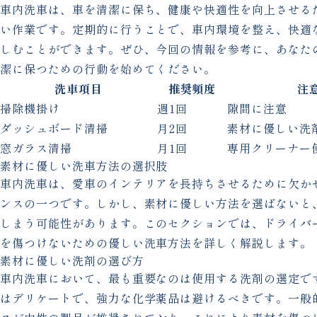
車内洗車は、車を清潔に保ち、健康や快適性を向上させる
い作業です。定期的に行うことで、車内環境を整え、快適
しむことができます。ぜひ、今回の情報を参考に、あなた
潔に保つための行動を始めてください。
洗車項目
推奨頻度
注
掃除機掛け
週1回
隙間に注意
ダッシュボード清掃
月2回
素材に優しい洗
窓ガラス清掃
月1回
専用クリーナー
素材に優しい洗車方法の選択肢
車内洗車は、愛車のインテリアを長持ちさせるために欠か
ンスの一つです。しかし、素材に優しい方法を選ばないと
しまう可能性があります。このセクションでは、ドライバ
を傷つけないための優しい洗車方法を詳しく解説します。
素材に優しい洗剤の選び方
車内洗車において、最も重要なのは使用する洗剤の選定で
はデリケートで、強力な化学薬品は避けるべきです。一般