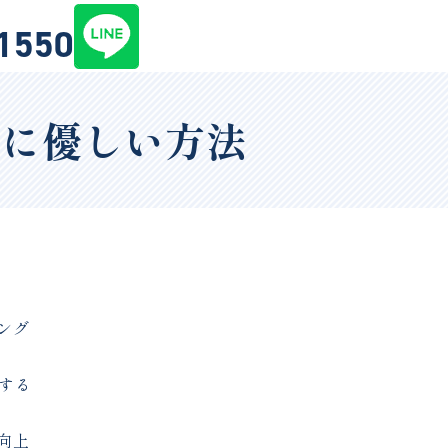
-1550
材に優しい方法
ング
する
向上