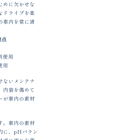
ために欠かせな
なドライブを楽
の車内を常に清
意点
剤使用
使用
せないメンテナ
、内装を傷めて
ーが車内の素材
す。車内の素材
的に、pHバラン