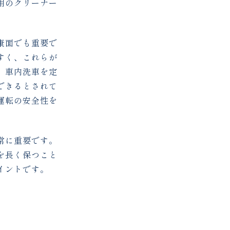
用のクリーナー
康面でも重要で
すく、これらが
、車内洗車を定
できるとされて
運転の安全性を
常に重要です。
を長く保つこと
イントです。