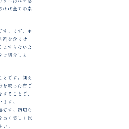
けずに汚れを落
のほぼ全ての素
。
です。まず、ホ
洗剤を含ませ
くこすらないよ
をご紹介しま
ことです。例え
分を絞った布で
をすることで、
います。
要です。適切な
を長く美しく保
さい。