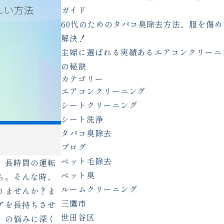
ガイド
60代のためのタバコ臭除去方法、服を傷め
解決！
主婦に選ばれる実績あるエアコンクリーニ
の秘訣
カテゴリー
エアコンクリーニング
シートクリーニング
シート洗浄
タバコ臭除去
ブログ
ペット毛除去
。長時間の運転
ペット臭
ち。そんな時、
ルームクリーニング
りませんか？ま
三鷹市
アを長持ちさせ
世田谷区
」の悩みに深く