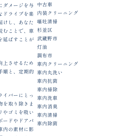
中古車
にダメージを与
内装クリーニング
なドライブを楽
嘔吐清掃
届けし、あなた
杉並区
読むことで、車
武蔵野市
を延ばすことが
灯油
調布市
向上させるため
車内クリーニング
手順と、定期的
車内丸洗い
車内抗菌
車内掃除
ライバーにとっ
車内洗車
物を取り除きま
車内消臭
リやゴミを吸い
車内清掃
ボードやドアパ
車内除菌
車内の素材に影