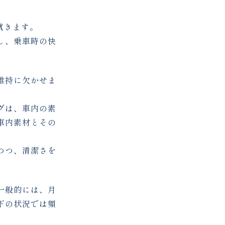
拭きます。
し、乗車時の快
維持に欠かせま
グは、車内の素
車内素材とその
つつ、清潔さを
一般的には、月
下の状況では頻