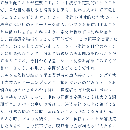
で気を配ることが重要です。シート洗浄を定期的に行うこと
で、見た目の美しさと清潔さを保ち、訪れる人々に好印象を
与えることができます。4. シート洗浄の具体的な方法 シート
洗浄には専用のクリーナーや柔らかいブラシを使用すること
をお勧めします。これにより、素材を傷めずに汚れを落と
し、高級感を維持することが可能です。 この記事をご覧いた
だき、ありがとうございました。シート洗浄を日常のルーチ
ンに組み込むことで、清潔で高級感のある環境を保つことが
できるですね。今日から早速、シート洗浄を始めてみてくだ
さい。きっと、心地よい空間が広がることですね。
ポルシェ依頼実績から学ぶ喫煙者の車内装クリーニング方法
「内装のクリーニングはどこに頼めばいいのだろう？」とお
悩みの方はいませんか？特に、喫煙者の方や愛車にポルシェ
をお持ちの方にとって、車内の清潔さを保つことは大きな課
題です。タバコの臭いや汚れは、時間が経つほどに頑固にな
り、通常の掃除では取り切れないことも少なくありません。
そんな時、プロの内装クリーニングに依頼することが解決策
となります。この記事では、喫煙者の方が抱える車内クリー