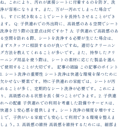
ね。これにより、汚れが直接シートに付着するのを防ぎ、洗
浄が容易になります。また、万が一汚れてしまった場合で
も、すぐに拭き取ることでシートを長持ちさせることができ
ます。 Q: 子供連れでの外出時に、高級感のある空間でシート
洗浄を行う際の注意点は何ですか？ A: 子供連れで高級感のあ
る空間を訪れる際、シートを洗浄する必要が生じた場合は、
まずスタッフに相談するのが良いですね。適切なクリーニン
グ方法を教えてくれることが多いです。また、持参したクリ
ーニング用品を使う際は、シートの素材に応じた製品を選ん
で使用することが大切です。 記事の結論 この記事のポイント
1. シート洗浄の重要性 シート洗浄は快適な環境を保つために
欠かせない要素です。特に子供連れの家庭では、シートが汚
れることが多く、定期的なシート洗浄が必要です。これによ
り、高級感のある状態を長く保つことができます。2. 子供連
れへの配慮 子供連れでの利用を考慮した設備やサービスは、
快適さと安心感を提供します。シート洗浄の頻度を増やすこ
とで、子供がいる家庭でも安心して利用できる環境を整えま
しょう。3. 高級感の維持 高級感を維持するためには、細部ま