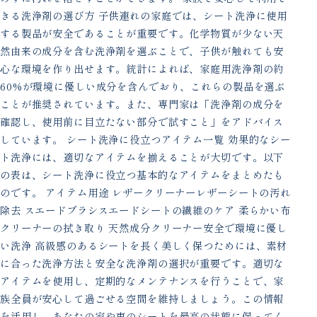
きる洗浄剤の選び方 子供連れの家庭では、シート洗浄に使用
する製品が安全であることが重要です。化学物質が少ない天
然由来の成分を含む洗浄剤を選ぶことで、子供が触れても安
心な環境を作り出せます。統計によれば、家庭用洗浄剤の約
60%が環境に優しい成分を含んでおり、これらの製品を選ぶ
ことが推奨されています。また、専門家は「洗浄剤の成分を
確認し、使用前に目立たない部分で試すこと」をアドバイス
しています。 シート洗浄に役立つアイテム一覧 効果的なシー
ト洗浄には、適切なアイテムを揃えることが大切です。以下
の表は、シート洗浄に役立つ基本的なアイテムをまとめたも
のです。 アイテム用途 レザークリーナーレザーシートの汚れ
除去 スエードブラシスエードシートの繊維のケア 柔らかい布
クリーナーの拭き取り 天然成分クリーナー安全で環境に優し
い洗浄 高級感のあるシートを長く美しく保つためには、素材
に合った洗浄方法と安全な洗浄剤の選択が重要です。適切な
アイテムを使用し、定期的なメンテナンスを行うことで、家
族全員が安心して過ごせる空間を維持しましょう。この情報
を活用し、あなたの家や車のシートを最高の状態に保ってく