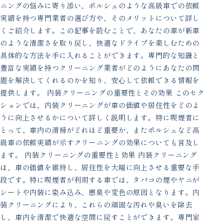
ニングの悩みに寄り添い、ポルシェのような高級車での依頼
実績を持つ専門業者の選び方や、そのメリットについて詳し
くご紹介します。この記事を読むことで、あなたの車が新車
のような清潔さを取り戻し、快適なドライブを楽しむための
具体的な方法を手に入れることができます。専門的な知識と
豊富な実績を持つクリーニング業者がどのようにあなたの問
題を解決してくれるのかを知り、安心して依頼できる情報を
提供します。 内装クリーニングの重要性とその効果 このセク
ションでは、内装クリーニングが車の価値や居住性をどのよ
うに向上させるかについて詳しく説明します。特に喫煙者に
とって、車内の清掃がどれほど重要か、またポルシェなど高
級車の依頼実績が示すクリーニングの効果についても言及し
ます。 内装クリーニングの重要性と効果 内装クリーニング
は、車の価値を維持し、居住性を大幅に向上させる重要な手
段です。特に喫煙者が利用する車では、タバコの煙やヤニが
シートや内装に染み込み、悪臭や変色の原因となります。内
装クリーニングにより、これらの頑固な汚れや臭いを除去
し、車内を清潔で快適な空間に戻すことができます。専門家