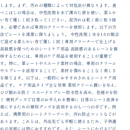
します。まず、汚れの種類によって対処法が異なります。食
べこぼしの場合は、中性洗剤を水で薄めた液を使い、柔らか
い布で優しく拭き取ってください。泥汚れは乾く前に取り除
き、必要であれば専用のクリーナーを使用します。以下の方
法でシートを清潔に保ちましょう。 中性洗剤と水を1:5の割合
で混ぜる柔らかい布で優しく拭く専用クリーナーで仕上げる
高級感を保つためのシートケア用品 高級感のあるシートを維
持するためには、専用のケア用品を使用することが重要で
す。特に、革シートやスエード素材の場合、専用のクリーム
やスプレーを活用することで、素材を傷めることなく美しさ
を保てます。以下は、一般的におすすめされるシートケア用
品です。 ケア用品タイプ主な効果 革用クリーム潤いを与え、
ひび割れを防ぐ スエードスプレー防水性を高め、色褪せを防
ぐ 便利グッズで日常のお手入れを簡単に 日常のシート洗浄を
楽にするための便利グッズを活用するのも一つの手です。例
えば、携帯用のシートクリーナーや、汚れ防止マットなどが
あります。これらは、外出先でも手軽に使えるため、子供連
れの家庭には特におすすめです。また、シートにかけるだけ