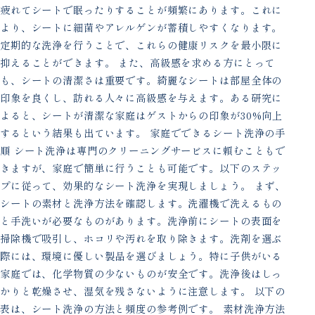
疲れてシートで眠ったりすることが頻繁にあります。これに
より、シートに細菌やアレルゲンが蓄積しやすくなります。
定期的な洗浄を行うことで、これらの健康リスクを最小限に
抑えることができます。 また、高級感を求める方にとって
も、シートの清潔さは重要です。綺麗なシートは部屋全体の
印象を良くし、訪れる人々に高級感を与えます。ある研究に
よると、シートが清潔な家庭はゲストからの印象が30%向上
するという結果も出ています。 家庭でできるシート洗浄の手
順 シート洗浄は専門のクリーニングサービスに頼むこともで
きますが、家庭で簡単に行うことも可能です。以下のステッ
プに従って、効果的なシート洗浄を実現しましょう。 まず、
シートの素材と洗浄方法を確認します。洗濯機で洗えるもの
と手洗いが必要なものがあります。洗浄前にシートの表面を
掃除機で吸引し、ホコリや汚れを取り除きます。洗剤を選ぶ
際には、環境に優しい製品を選びましょう。特に子供がいる
家庭では、化学物質の少ないものが安全です。洗浄後はしっ
かりと乾燥させ、湿気を残さないように注意します。 以下の
表は、シート洗浄の方法と頻度の参考例です。 素材洗浄方法