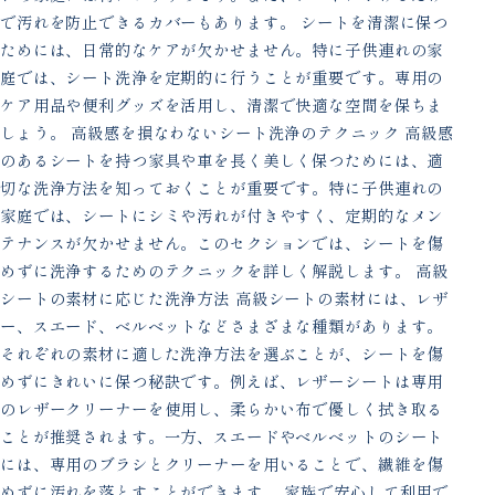
で汚れを防止できるカバーもあります。 シートを清潔に保つ
ためには、日常的なケアが欠かせません。特に子供連れの家
庭では、シート洗浄を定期的に行うことが重要です。専用の
ケア用品や便利グッズを活用し、清潔で快適な空間を保ちま
しょう。 高級感を損なわないシート洗浄のテクニック 高級感
のあるシートを持つ家具や車を長く美しく保つためには、適
切な洗浄方法を知っておくことが重要です。特に子供連れの
家庭では、シートにシミや汚れが付きやすく、定期的なメン
テナンスが欠かせません。このセクションでは、シートを傷
めずに洗浄するためのテクニックを詳しく解説します。 高級
シートの素材に応じた洗浄方法 高級シートの素材には、レザ
ー、スエード、ベルベットなどさまざまな種類があります。
それぞれの素材に適した洗浄方法を選ぶことが、シートを傷
めずにきれいに保つ秘訣です。例えば、レザーシートは専用
のレザークリーナーを使用し、柔らかい布で優しく拭き取る
ことが推奨されます。一方、スエードやベルベットのシート
には、専用のブラシとクリーナーを用いることで、繊維を傷
めずに汚れを落とすことができます。 家族で安心して利用で