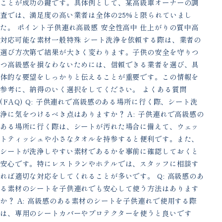
ことが成功の鍵です。具体例として、某高級車オーナーの調
査では、満足度の高い業者は全体の25%と限られていまし
た。 ポイント子供連れ高級感 安全性高中 仕上がりの質中高
対応可能な素材一般特殊 シート洗浄を依頼する際は、業者の
選び方次第で結果が大きく変わります。子供の安全を守りつ
つ高級感を損なわないためには、信頼できる業者を選び、具
体的な要望をしっかりと伝えることが重要です。この情報を
参考に、納得のいく選択をしてください。 よくある質問
(FAQ) Q: 子供連れで高級感のある場所に行く際、シート洗
浄に気をつけるべき点はありますか？ A: 子供連れで高級感の
ある場所に行く際は、シートが汚れた場合に備えて、ウェッ
トティッシュや小さなタオルを持参すると便利です。また、
シートが洗浄しやすい素材であるかを事前に確認しておくと
安心です。特にレストランやホテルでは、スタッフに相談す
れば適切な対応をしてくれることが多いです。 Q: 高級感のあ
る素材のシートを子供連れでも安心して使う方法はあります
か？ A: 高級感のある素材のシートを子供連れで使用する際
は、専用のシートカバーやプロテクターを使うと良いです