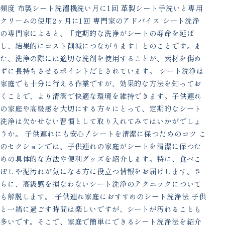
頻度 布製シート洗濯機洗い月に1回 革製シート手洗いと専用
クリームの使用2ヶ月に1回 専門家のアドバイス シート洗浄
の専門家によると、「定期的な洗浄がシートの寿命を延ば
し、結果的にコスト削減につながります」とのことです。ま
た、洗浄の際には適切な洗剤を使用することが、素材を傷め
ずに長持ちさせるポイントだとされています。 シート洗浄は
家庭でも十分に行える作業ですが、効果的な方法を知ってお
くことで、より清潔で快適な環境を維持できます。子供連れ
の家庭や高級感を大切にする方々にとって、定期的なシート
洗浄は欠かせない習慣として取り入れてみてはいかがでしょ
うか。 子供連れにも安心！シートを清潔に保つためのコツ こ
のセクションでは、子供連れの家庭がシートを清潔に保つた
めの具体的な方法や便利グッズを紹介します。特に、食べこ
ぼしや泥汚れが気になる方に役立つ情報をお届けします。さ
らに、高級感を損なわないシート洗浄のテクニックについて
も解説します。 子供連れ家庭におすすめのシート洗浄法 子供
と一緒に過ごす時間は楽しいですが、シートが汚れることも
多いです。そこで、家庭で簡単にできるシート洗浄法を紹介