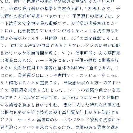
では、特に子供連れの家庭や高級感を重視する方々に向け
て、最適な業者選びの基準と注意点を詳しく解説します。 子
供連れの家庭が考慮すべきポイント 子供連れの家庭では、シ
ート洗浄の安全性が最も重要です。お子様が直接触れるシー
トには、化学物質やアレルゲンが残らないような洗浄方法を
選ぶ必要があります。具体的には、以下の点を確認しましょ
う。 使用する洗剤が無害であることアレルゲンの除去が保証
されているか乾燥時間が短く、すぐに使用可能か ある専門家
の調査によれば、シート洗浄において子供の健康に影響を与
えない洗剤を使用する業者は全体の約40%に過ぎません。こ
のため、業者選びは口コミや専門サイトのレビューをしっか
りと確認することが重要です。 高級感を求める方へのアドバ
イス 高級感を求める方にとって、シートの質感や色合いを維
持することは非常に重要です。以下のようなサービスを提供
する業者を選ぶと良いですね。 素材に応じた特別な洗浄方法
の提供色褪せを防ぐ技術の使用高品質な仕上がりを保証する
アフターサービス 高級車のシートやブランド家具の洗浄には
専門的なノウハウが求められるため、実績のある業者を選ぶ