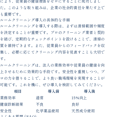
により、従業員の健康被害をゼロにすることに成功しまし
た。このような取り組みは、企業の社会的責任を果たす上で
も重要です。
ルームクリーニング導入の具体的な手順
ルームクリーニングを導入する際は、まずは清掃範囲や頻度
を決定することが重要です。プロのクリーニング業者と契約
を結び、定期的なチェックポイントを設けることで、清掃の
質を維持できます。また、従業員からのフィードバックを収
集し、必要に応じてクリーニング内容を見直すことも大切で
す。
ルームクリーニングは、法人の業務効率や従業員の健康を向
上させるために効果的な手段です。安全性を重視しつつ、プ
ロの力を借りることで、より良い職場環境を実現することが
可能です。これを機に、ぜひ導入を検討してみてください。
項目
導入前
導入後
業務効率
通常
15%向上
健康診断結果
不良
良好
安全性
化学薬品使用
天然成分使用
よくある質問 (FAQ)