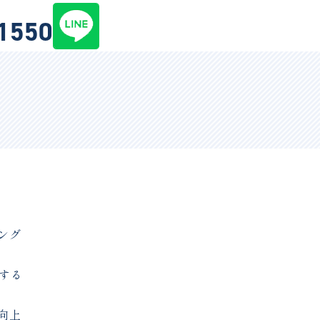
-1550
ング
する
向上