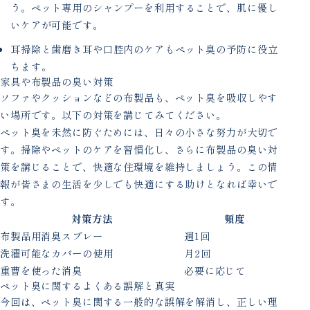
う。ペット専用のシャンプーを利用することで、肌に優し
いケアが可能です。
耳掃除と歯磨き耳や口腔内のケアもペット臭の予防に役立
ちます。
家具や布製品の臭い対策
ソファやクッションなどの布製品も、ペット臭を吸収しやす
い場所です。以下の対策を講じてみてください。
ペット臭を未然に防ぐためには、日々の小さな努力が大切で
す。掃除やペットのケアを習慣化し、さらに布製品の臭い対
策を講じることで、快適な住環境を維持しましょう。この情
報が皆さまの生活を少しでも快適にする助けとなれば幸いで
す。
対策方法
頻度
布製品用消臭スプレー
週1回
洗濯可能なカバーの使用
月2回
重曹を使った消臭
必要に応じて
ペット臭に関するよくある誤解と真実
今回は、ペット臭に関する一般的な誤解を解消し、正しい理