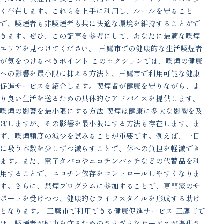
く存在します。これらを上手に利用し、ルールを守ること
で、喫煙者も非喫煙者も共に快適な環境を維持することがで
きます。ぜひ、この記事を参考にして、あなたに最適な喫煙
エリアを見つけてください。 三鷹市での健康的な生活喫煙者
が気をつけるべきポイント このセクションでは、喫煙の健康
への影響を最小限に抑える方法と、三鷹市で利用可能な健康
促進サービスを紹介します。喫煙者が健康を守りながら、よ
り良い生活を送るための具体的なアドバイスを提供します。
喫煙の影響を最小限にする方法 喫煙は健康に多大な影響を及
ぼしますが、その影響を最小限にする方法も存在します。ま
ず、喫煙頻度の減少を試みることが重要です。例えば、一日
に吸う本数を少しずつ減らすことで、体への負担を軽減でき
ます。また、電子タバコやニコチンパッチなどの代替品を利
用することで、ニコチン依存をコントロールしやすくなりま
す。さらに、禁煙プログラムに参加することで、専門家のサ
ポートを受けつつ、健康的なライフスタイルを形成する助け
となります。 三鷹市で利用できる健康促進サービス 三鷹市で
は、喫煙者が健康を守るためのさまざまなサービスが提供さ