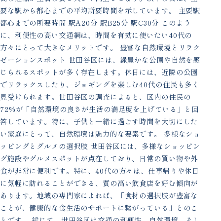
要な駅から都心までの平均所要時間を示しています。 主要駅
都心までの所要時間 駅A20分 駅B25分 駅C30分 このよう
に、利便性の高い交通網は、時間を有効に使いたい40代の
方々にとって大きなメリットです。 豊富な自然環境とリラク
ゼーションスポット 世田谷区には、緑豊かな公園や自然を感
じられるスポットが多く存在します。休日には、近隣の公園
でリラックスしたり、ジョギングを楽しむ40代の住民も多く
見受けられます。世田谷区の調査によると、区内の住民の
72%が「自然環境の良さが生活の満足度を上げている」と回
答しています。特に、子供と一緒に過ごす時間を大切にした
い家庭にとって、自然環境は魅力的な要素です。 多様なショ
ッピングとグルメの選択肢 世田谷区には、多様なショッピン
グ施設やグルメスポットが点在しており、日常の買い物や外
食が非常に便利です。特に、40代の方々は、仕事帰りや休日
に気軽に訪れることができる、質の高い飲食店を好む傾向が
あります。地域の専門家によれば、「食材の選択肢が豊富な
ことが、健康的な食生活のサポートに繋がっている」とのこ
とです。 総じて、世田谷区は交通の利便性、自然環境、そし