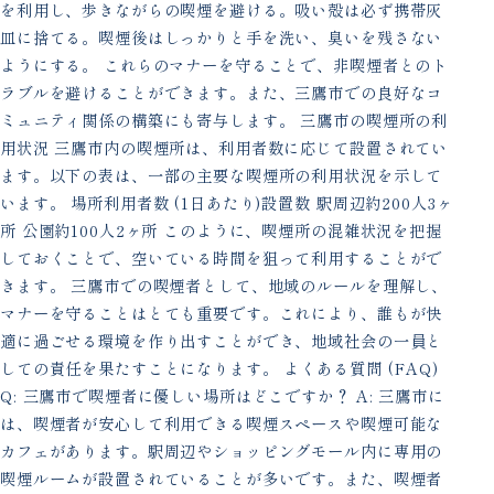
を利用し、歩きながらの喫煙を避ける。吸い殻は必ず携帯灰
皿に捨てる。喫煙後はしっかりと手を洗い、臭いを残さない
ようにする。 これらのマナーを守ることで、非喫煙者とのト
ラブルを避けることができます。また、三鷹市での良好なコ
ミュニティ関係の構築にも寄与します。 三鷹市の喫煙所の利
用状況 三鷹市内の喫煙所は、利用者数に応じて設置されてい
ます。以下の表は、一部の主要な喫煙所の利用状況を示して
います。 場所利用者数 (1日あたり)設置数 駅周辺約200人3ヶ
所 公園約100人2ヶ所 このように、喫煙所の混雑状況を把握
しておくことで、空いている時間を狙って利用することがで
きます。 三鷹市での喫煙者として、地域のルールを理解し、
マナーを守ることはとても重要です。これにより、誰もが快
適に過ごせる環境を作り出すことができ、地域社会の一員と
しての責任を果たすことになります。 よくある質問 (FAQ)
Q: 三鷹市で喫煙者に優しい場所はどこですか？ A: 三鷹市に
は、喫煙者が安心して利用できる喫煙スペースや喫煙可能な
カフェがあります。駅周辺やショッピングモール内に専用の
喫煙ルームが設置されていることが多いです。また、喫煙者