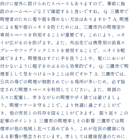
向けに屋外に設けられたスペースもありますので、事前に施
設のホームページなどで確認すると良いですね。 Q: 三鷹市で
喫煙者のために髪や服を傷めない方法はありますか？ A: 喫煙
による髪や服のニオイを防ぐためには、三鷹市内の喫煙室や
専用スペースを利用することが重要です。これにより、ニオ
イが広がるのを防げます。また、外出先では携帯用の消臭ス
プレーやファブリックミストを使用することで、ニオイを軽
減できます。喫煙後はすぐに手を洗うことや、髪ににおいが
付かないように帽子をかぶるのも効果的です。 Q: 三鷹市で喫
煙者として気をつけるべきことは何ですか？ A: 三鷹市では、
公共の場での喫煙が制限されている場所が多いため、必ず指
定された喫煙スペースを利用してください。また、周囲の
人々に配慮し、歩きながらの喫煙やポイ捨ては避けましょ
う。喫煙マナーを守ることで、より快適に過ごすことがで
き、他の市民との共存を図ることができます。 振り返り この
記事のポイント 1. 三鷹市の喫煙率とその影響 三鷹市では喫
煙率が他の地域と比べて高めであり、これが住民の健康に与
える影響が懸念されています。市としては健康促進のために