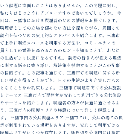
いう課題に直面したことはありませんか。この問題に対し、
私たちはどのようにアプローチすれば良いのでしょうか。 今
回は、三鷹市における喫煙者のための情報をお届けします。
喫煙者としての立場を傷めない方法を探りながら、周囲との
調和を保つための実用的なアドバイスを紹介します。三鷹市
で上手に喫煙スペースを利用する方法や、コミュニティの一
員としての意識を高めるためのヒントを知ることで、あなた
の生活がより快適になるですね。 読者の皆さんが抱える喫煙
に関する悩みに寄り添い、解決策を提供することがこの記事
の目的です。この記事を通じて、三鷹市での喫煙に関する新
しい視点を得ることができ、日々の生活がより充実したもの
となることをお約束します。 三鷹市で喫煙者向けの公共施設
とサービス 三鷹市内で喫煙者が安心して利用できる公共施設
やサービスを紹介します。喫煙者の方々が快適に過ごせるよ
う、三鷹市内の喫煙エリアや施設について詳しく解説しま
す。 三鷹市内の公共喫煙エリア 三鷹市では、公共の場での喫
煙が制限されている場所もありますが、安心して利用できる
喫煙エリアがいくつか存在します。駅周辺や公園内には指定