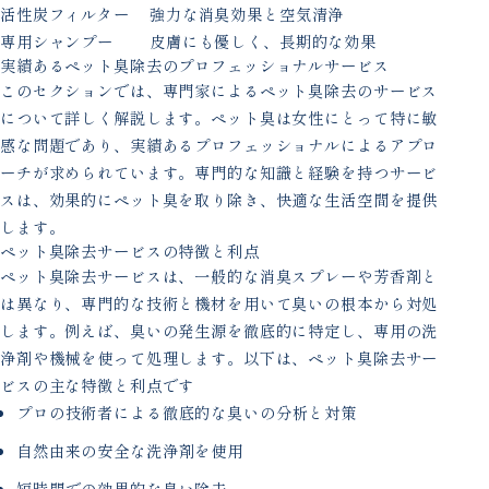
活性炭フィルター
強力な消臭効果と空気清浄
専用シャンプー
皮膚にも優しく、長期的な効果
実績あるペット臭除去のプロフェッショナルサービス
このセクションでは、専門家によるペット臭除去のサービス
について詳しく解説します。ペット臭は女性にとって特に敏
感な問題であり、実績あるプロフェッショナルによるアプロ
ーチが求められています。専門的な知識と経験を持つサービ
スは、効果的にペット臭を取り除き、快適な生活空間を提供
します。
ペット臭除去サービスの特徴と利点
ペット臭除去サービスは、一般的な消臭スプレーや芳香剤と
は異なり、専門的な技術と機材を用いて臭いの根本から対処
します。例えば、臭いの発生源を徹底的に特定し、専用の洗
浄剤や機械を使って処理します。以下は、ペット臭除去サー
ビスの主な特徴と利点です
プロの技術者による徹底的な臭いの分析と対策
自然由来の安全な洗浄剤を使用
短時間での効果的な臭い除去