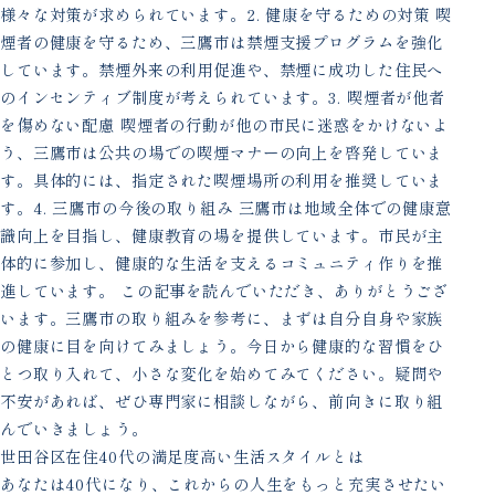
様々な対策が求められています。2. 健康を守るための対策 喫
煙者の健康を守るため、三鷹市は禁煙支援プログラムを強化
しています。禁煙外来の利用促進や、禁煙に成功した住民へ
のインセンティブ制度が考えられています。3. 喫煙者が他者
を傷めない配慮 喫煙者の行動が他の市民に迷惑をかけないよ
う、三鷹市は公共の場での喫煙マナーの向上を啓発していま
す。具体的には、指定された喫煙場所の利用を推奨していま
す。4. 三鷹市の今後の取り組み 三鷹市は地域全体での健康意
識向上を目指し、健康教育の場を提供しています。市民が主
体的に参加し、健康的な生活を支えるコミュニティ作りを推
進しています。 この記事を読んでいただき、ありがとうござ
います。三鷹市の取り組みを参考に、まずは自分自身や家族
の健康に目を向けてみましょう。今日から健康的な習慣をひ
とつ取り入れて、小さな変化を始めてみてください。疑問や
不安があれば、ぜひ専門家に相談しながら、前向きに取り組
んでいきましょう。
世田谷区在住40代の満足度高い生活スタイルとは
あなたは40代になり、これからの人生をもっと充実させたい