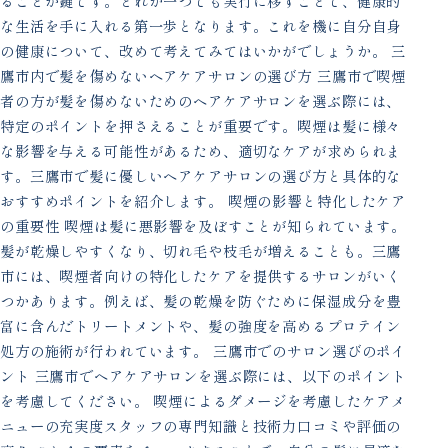
ることが鍵です。どれか一つでも実行に移すことで、健康的
な生活を手に入れる第一歩となります。これを機に自分自身
の健康について、改めて考えてみてはいかがでしょうか。 三
鷹市内で髪を傷めないヘアケアサロンの選び方 三鷹市で喫煙
者の方が髪を傷めないためのヘアケアサロンを選ぶ際には、
特定のポイントを押さえることが重要です。喫煙は髪に様々
な影響を与える可能性があるため、適切なケアが求められま
す。三鷹市で髪に優しいヘアケアサロンの選び方と具体的な
おすすめポイントを紹介します。 喫煙の影響と特化したケア
の重要性 喫煙は髪に悪影響を及ぼすことが知られています。
髪が乾燥しやすくなり、切れ毛や枝毛が増えることも。三鷹
市には、喫煙者向けの特化したケアを提供するサロンがいく
つかあります。例えば、髪の乾燥を防ぐために保湿成分を豊
富に含んだトリートメントや、髪の強度を高めるプロテイン
処方の施術が行われています。 三鷹市でのサロン選びのポイ
ント 三鷹市でヘアケアサロンを選ぶ際には、以下のポイント
を考慮してください。 喫煙によるダメージを考慮したケアメ
ニューの充実度スタッフの専門知識と技術力口コミや評価の