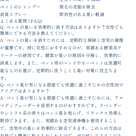
ペットのシャンプー
被毛の皮脂を除去
消臭スプレー
即効性のある臭い軽減
よくある質問 (FAQ)
Q: ペットの臭いを効果的に消す方法はありますか？女性でも
簡単にできる方法を教えてください。
A: ペットの臭いを消すためには、定期的な掃除と空気の循環
が重要です。特に女性におすすめなのが、実績ある酵素系ク
リーナーの使用です。酵素が臭いの原因を分解し、効果的に
消臭します。また、ペット用のベッドやカーペットは洗濯可
能なものを選び、定期的に洗うことも臭い対策に役立ちま
す。
Q: ペット臭が気になる部屋でも快適に過ごすための女性向け
アイデアはありますか？
A: ペット臭が気になる部屋でも快適に過ごすためには、アロ
マディフューザーを活用するのがおすすめです。ラベンダー
やシトラス系の香りはペット臭を和らげ、リラックス効果も
期待できます。また、実績ある空気清浄機を使用すること
で、空気中の臭いを効果的に除去できます。これらの方法は
女性でも簡単に取り入れられるので、ぜひ試してみてくださ