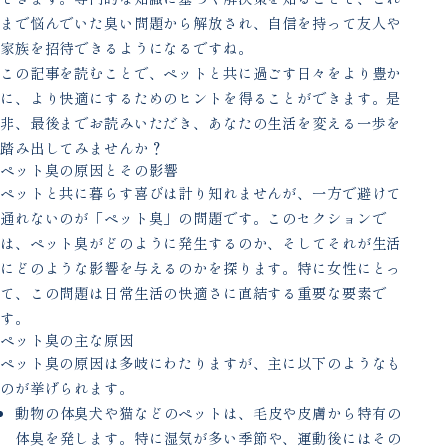
まで悩んでいた臭い問題から解放され、自信を持って友人や
家族を招待できるようになるですね。
この記事を読むことで、ペットと共に過ごす日々をより豊か
に、より快適にするためのヒントを得ることができます。是
非、最後までお読みいただき、あなたの生活を変える一歩を
踏み出してみませんか？
ペット臭の原因とその影響
ペットと共に暮らす喜びは計り知れませんが、一方で避けて
通れないのが「ペット臭」の問題です。このセクションで
は、ペット臭がどのように発生するのか、そしてそれが生活
にどのような影響を与えるのかを探ります。特に女性にとっ
て、この問題は日常生活の快適さに直結する重要な要素で
す。
ペット臭の主な原因
ペット臭の原因は多岐にわたりますが、主に以下のようなも
のが挙げられます。
動物の体臭犬や猫などのペットは、毛皮や皮膚から特有の
体臭を発します。特に湿気が多い季節や、運動後にはその