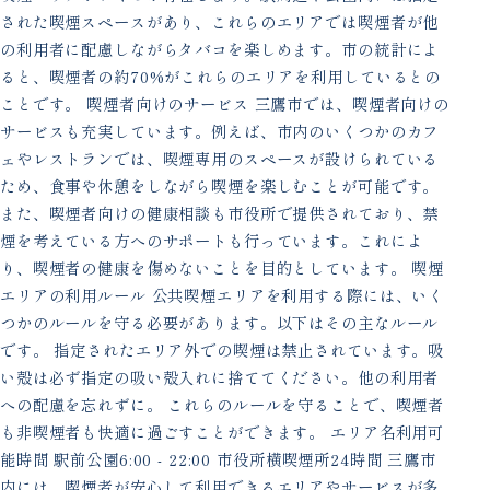
された喫煙スペースがあり、これらのエリアでは喫煙者が他
の利用者に配慮しながらタバコを楽しめます。市の統計によ
ると、喫煙者の約70%がこれらのエリアを利用しているとの
ことです。 喫煙者向けのサービス 三鷹市では、喫煙者向けの
サービスも充実しています。例えば、市内のいくつかのカフ
ェやレストランでは、喫煙専用のスペースが設けられている
ため、食事や休憩をしながら喫煙を楽しむことが可能です。
また、喫煙者向けの健康相談も市役所で提供されており、禁
煙を考えている方へのサポートも行っています。これによ
り、喫煙者の健康を傷めないことを目的としています。 喫煙
エリアの利用ルール 公共喫煙エリアを利用する際には、いく
つかのルールを守る必要があります。以下はその主なルール
です。 指定されたエリア外での喫煙は禁止されています。吸
い殻は必ず指定の吸い殻入れに捨ててください。他の利用者
への配慮を忘れずに。 これらのルールを守ることで、喫煙者
も非喫煙者も快適に過ごすことができます。 エリア名利用可
能時間 駅前公園6:00 - 22:00 市役所横喫煙所24時間 三鷹市
内には、喫煙者が安心して利用できるエリアやサービスが多