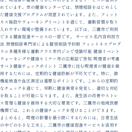
れています。市の健康センターでは、禁煙相談をはじめとし
た健康支援プログラムが用意されています。また、フィット
ネス施設やウォーキングイベントを通じて、運動習慣を取り
入れやすい環境が整備されています。以下は、三鷹市で利用
できる健康促進サービスの一部です。 サービス名内容利用方
法 禁煙相談専門家による個別相談予約制 フィットネスプログ
ラム多種多様な運動クラス市内ジムで受講可能 健康イベント
ウォーキングや健康セミナー市の広報誌で告知 喫煙者が考慮
すべき健康チェックポイント 三鷹市に住む喫煙者が健康を維
持するためには、定期的な健康診断が不可欠です。特に、肺
機能検査や血圧測定は重要なポイントです。これらの定期的
なチェックを通じて、早期に健康異常を発見し、適切な対応
を取ることが可能になります。また、食生活の改善やストレ
ス管理も健康を維持する大切な要素です。三鷹市の地域医療
機関では、これらの健康チェックを受けることができます。
まとめると、喫煙の影響を最小限にするためには、日常生活
の中での小さな工夫と、三鷹市の健康促進サービスを活用す