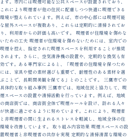
ます。市内には喫煙可能な公共スペースが設置されており、
これにより喫煙者が他の住民に配慮しつつ快適に喫煙できる
環境が整えられています。例えば、市の中心部には喫煙可能
な屋外スペースが複数あり、これらは定期的に清掃されてお
り、利用者からの評価も高いです。 喫煙者が住環境を傷めな
いための工夫 喫煙者が住環境を傷めないためには、室内での
喫煙を控え、指定された喫煙スペースを利用することが推奨
されます。さらに、空気清浄機の設置や、定期的な換気も有
効です。ある専門家によると、「喫煙者の住環境を保つため
には、家具や壁の素材選びも重要で、耐煙性のある素材を選
ぶことで、長期間美観を保てる」とのことです。 三鷹市での
具体的な取り組み事例 三鷹市では、地域住民と協力して、喫
煙スペースの設置や清掃活動を行っています。例えば、地域
の商店街では、商店街全体で喫煙ルールを設け、訪れる人々
が快適に過ごせるように努めています。これにより、喫煙者
と非喫煙者の間に生まれるストレスを軽減し、地域全体の住
環境を改善しています。 取り組み内容効果 喫煙スペースの設
置喫煙者と非喫煙者の共存を実現 定期的な清掃清潔な環境の