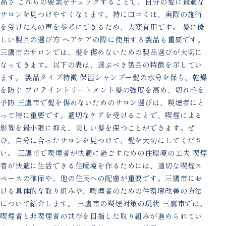
高さ これらの要素をチェックすることで、自分の髪に最適な
サロンを見つけやすくなります。特に口コミは、実際の施術
を受けた人の声を参考にできるため、大変有用です。 髪に優
しい製品の選び方 ヘアケアの際に使用する製品も重要です。
三鷹市のサロンでは、髪を傷めないための製品選びが大切に
なってきます。以下の表は、選ぶべき製品の特徴を示してい
ます。 製品タイプ特徴 保湿シャンプー髪の水分を保ち、乾燥
を防ぐ プロテイントリートメント髪の強度を高め、切れ毛を
予防 三鷹市で髪を傷めないためのサロン選びは、喫煙者にと
って特に重要です。適切なケアを受けることで、喫煙による
影響を最小限に抑え、美しい髪を保つことができます。ぜ
ひ、自分に合ったサロンを見つけて、髪を大切にしてくださ
い。 三鷹市で喫煙者が快適に過ごすための住環境の工夫 喫煙
者が快適に生活できる住環境を作るためには、適切な喫煙ス
ペースの確保や、他の住民への配慮が重要です。三鷹市にお
ける具体的な取り組みや、喫煙者のための住環境改善の方法
について紹介します。 三鷹市の喫煙対策の現状 三鷹市では、
喫煙者と非喫煙者の共存を目指した取り組みが進められてい