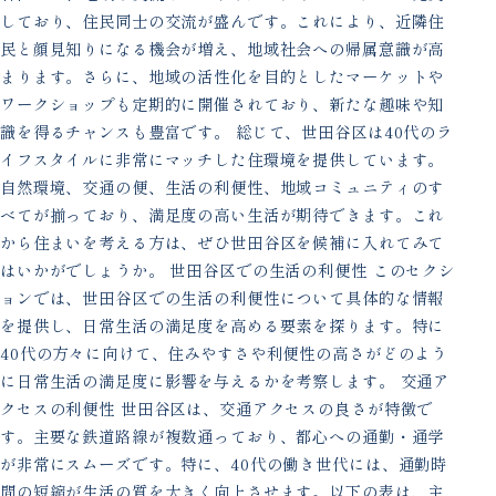
しており、住民同士の交流が盛んです。これにより、近隣住
民と顔見知りになる機会が増え、地域社会への帰属意識が高
まります。さらに、地域の活性化を目的としたマーケットや
ワークショップも定期的に開催されており、新たな趣味や知
識を得るチャンスも豊富です。 総じて、世田谷区は40代のラ
イフスタイルに非常にマッチした住環境を提供しています。
自然環境、交通の便、生活の利便性、地域コミュニティのす
べてが揃っており、満足度の高い生活が期待できます。これ
から住まいを考える方は、ぜひ世田谷区を候補に入れてみて
はいかがでしょうか。 世田谷区での生活の利便性 このセクシ
ョンでは、世田谷区での生活の利便性について具体的な情報
を提供し、日常生活の満足度を高める要素を探ります。特に
40代の方々に向けて、住みやすさや利便性の高さがどのよう
に日常生活の満足度に影響を与えるかを考察します。 交通ア
クセスの利便性 世田谷区は、交通アクセスの良さが特徴で
す。主要な鉄道路線が複数通っており、都心への通勤・通学
が非常にスムーズです。特に、40代の働き世代には、通勤時
間の短縮が生活の質を大きく向上させます。以下の表は、主