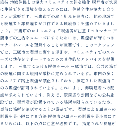
維持 地域住民との協力コミュニティの絆を強化 喫煙者が快適
に生活できる環境を整えるためには、住民全体が協力し合う
ことが重要です。三鷹市での取り組みを参考に、他の地域で
も喫煙者と非喫煙者が共存できる環境作りを進めていきまし
ょう。 三鷹市のコミュニティで喫煙者が注意すべきマナー 三
鷹市での生活をスムーズにするためには、喫煙者が守るべき
マナーやルールを理解することが重要です。このセクション
では、三鷹市の喫煙に関する規則や、コミュニティでのスム
ーズな共存をサポートするための具体的なアドバイスを提供
します。 三鷹市における喫煙ルール 三鷹市では、公共の場で
の喫煙に関する規則が厳格に定められています。市内の多く
のエリアで路上喫煙が禁止されており、指定された喫煙所で
のみ喫煙が許可されています。これにより、非喫煙者への配
慮が求められています。例えば、駅周辺や公園などの公共施
設では、喫煙所が設置されている場所が限られているため、
事前に場所を確認することが重要です。 喫煙による周囲への
影響を最小限にする方法 喫煙者が周囲への影響を最小限にす
るためには、以下の点に注意が必要です。 指定された喫煙所