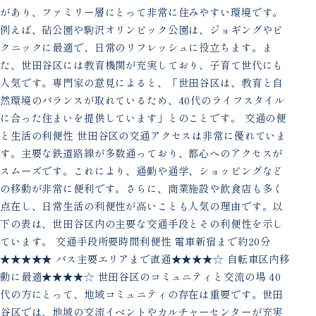
があり、ファミリー層にとって非常に住みやすい環境です。
例えば、砧公園や駒沢オリンピック公園は、ジョギングやピ
クニックに最適で、日常のリフレッシュに役立ちます。ま
た、世田谷区には教育機関が充実しており、子育て世代にも
人気です。専門家の意見によると、「世田谷区は、教育と自
然環境のバランスが取れているため、40代のライフスタイル
に合った住まいを提供しています」とのことです。 交通の便
と生活の利便性 世田谷区の交通アクセスは非常に優れていま
す。主要な鉄道路線が多数通っており、都心へのアクセスが
スムーズです。これにより、通勤や通学、ショッピングなど
の移動が非常に便利です。さらに、商業施設や飲食店も多く
点在し、日常生活の利便性が高いことも人気の理由です。以
下の表は、世田谷区内の主要な交通手段とその利便性を示し
ています。 交通手段所要時間利便性 電車新宿まで約20分
★★★★★ バス主要エリアまで直通★★★★☆ 自転車区内移
動に最適★★★★☆ 世田谷区のコミュニティと交流の場 40
代の方にとって、地域コミュニティの存在は重要です。世田
谷区では、地域の交流イベントやカルチャーセンターが充実