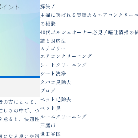
解決！
主婦に選ばれる実績あるエアコンクリー
の秘訣
40代ポルシェオーナー必見！嘔吐清掃の
績と対応法
カテゴリー
エアコンクリーニング
シートクリーニング
シート洗浄
タバコ臭除去
ブログ
ペット毛除去
者の方にとって、
ペット臭
忙しさの中で、つ
ルームクリーニング
を怠ると、快適性
三鷹市
世田谷区
気になる臭いや汚