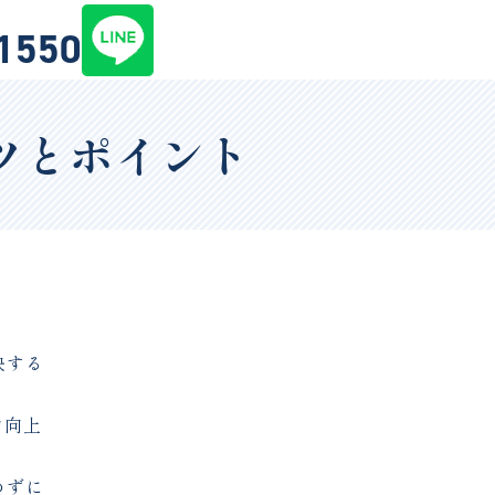
-1550
ツとポイント
決する
力向上
めずに