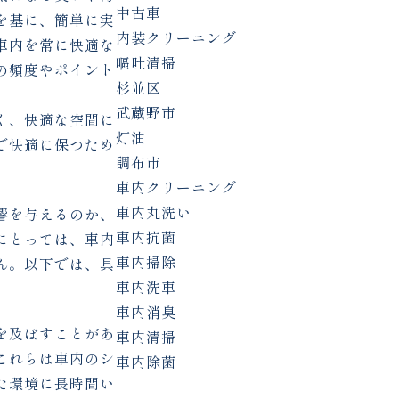
中古車
を基に、簡単に実
内装クリーニング
車内を常に快適な
嘔吐清掃
の頻度やポイント
杉並区
武蔵野市
く、快適な空間に
灯油
で快適に保つため
調布市
車内クリーニング
車内丸洗い
響を与えるのか、
車内抗菌
にとっては、車内
車内掃除
ん。以下では、具
車内洗車
車内消臭
を及ぼすことがあ
車内清掃
これらは車内のシ
車内除菌
た環境に長時間い