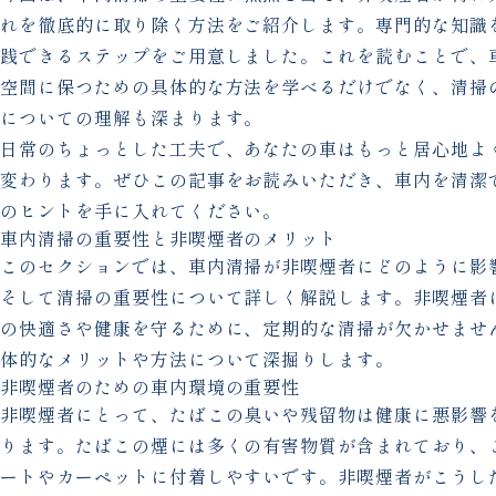
れを徹底的に取り除く方法をご紹介します。専門的な知識
践できるステップをご用意しました。これを読むことで、
空間に保つための具体的な方法を学べるだけでなく、清掃
についての理解も深まります。
日常のちょっとした工夫で、あなたの車はもっと居心地よ
変わります。ぜひこの記事をお読みいただき、車内を清潔
のヒントを手に入れてください。
車内清掃の重要性と非喫煙者のメリット
このセクションでは、車内清掃が非喫煙者にどのように影
そして清掃の重要性について詳しく解説します。非喫煙者
の快適さや健康を守るために、定期的な清掃が欠かせませ
体的なメリットや方法について深掘りします。
非喫煙者のための車内環境の重要性
非喫煙者にとって、たばこの臭いや残留物は健康に悪影響
ります。たばこの煙には多くの有害物質が含まれており、
ートやカーペットに付着しやすいです。非喫煙者がこうし