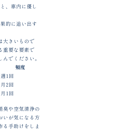
ぶと、車内に優し
効果的に追い出す
は大きいもので
る重要な要素で
しんでください。
頻度
週1回
月2回
月1回
消臭や空気清浄の
おいが気になる方
作る手助けをしま