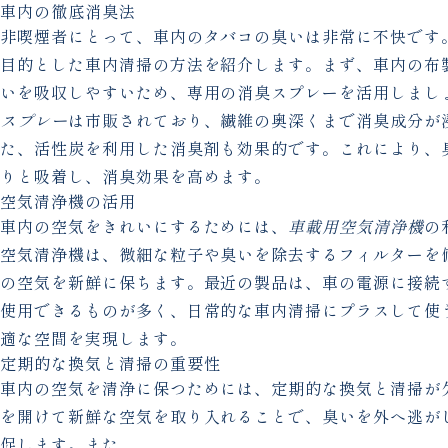
車内の徹底消臭法
非喫煙者にとって、車内のタバコの臭いは非常に不快です
目的とした車内清掃の方法を紹介します。まず、車内の布
いを吸収しやすいため、専用の消臭スプレーを活用しまし
スプレー
は市販されており、繊維の奥深くまで消臭成分が
た、活性炭を利用した消臭剤も効果的です。これにより、
りと吸着し、消臭効果を高めます。
空気清浄機の活用
車内の空気をきれいにするためには、
車載用空気清浄機
の
空気清浄機は、微細な粒子や臭いを除去するフィルターを
の空気を新鮮に保ちます。最近の製品は、車の電源に接続
使用できるものが多く、日常的な車内清掃にプラスして使
適な空間を実現します。
定期的な換気と清掃の重要性
車内の空気を清浄に保つためには、定期的な換気と清掃が
を開けて新鮮な空気を取り入れることで、臭いを外へ逃が
促します。また、