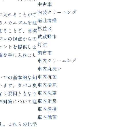
中古車
内装クリーニング
に入れることがで
嘔吐清掃
のメカニズムを理
杉並区
知ることで、清潔
武蔵野市
プロの視点からの
灯油
ヒントを提供しま
調布市
活を手に入れまし
車内クリーニング
車内丸洗い
車内抗菌
いての基本的な知
車内掃除
います。タバコ臭
車内洗車
なう要因ともなり
車内消臭
や対策について理
車内清掃
車内除菌
す。これらの化学