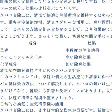
由来の成分を使用しているものを選ぶと良いですね。以下
レーの成分と効果の比較を示しています。
タバコ臭除去は、清潔で快適な生活環境を維持するための
す。重曹や空気清浄機、消臭スプレーを活用し、臭い問題
ょう。これらの方法を組み合わせることで、より効果的に
ることができます。さっそく実践し、快適な空間を手に入
成分
効果
重曹
中程度の除臭効果
エッセンシャルオイル
高い除臭効果
化学成分
強い除臭効果
清潔な空間を維持するためのタバコ臭対策
このセクションでは、家庭や個人の生活空間を清潔に保つ
バコ臭除去の方法について解説します。タバコの匂いは生
うだけでなく、健康にも影響を及ぼすことがあります。以
て、快適で清潔な環境を整えましょう。
日常的な換気と空気清浄機の活用
タバコ臭除去には、まず日常的な換気が重要です。新鮮な