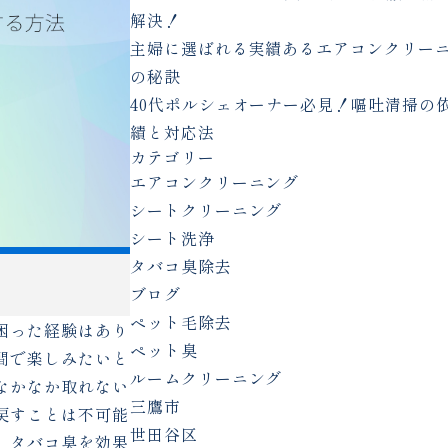
解決！
主婦に選ばれる実績あるエアコンクリー
の秘訣
40代ポルシェオーナー必見！嘔吐清掃の
績と対応法
カテゴリー
エアコンクリーニング
シートクリーニング
シート洗浄
タバコ臭除去
ブログ
ペット毛除去
困った経験はあり
ペット臭
間で楽しみたいと
ルームクリーニング
なかなか取れない
三鷹市
戻すことは不可能
世田谷区
、タバコ臭を効果