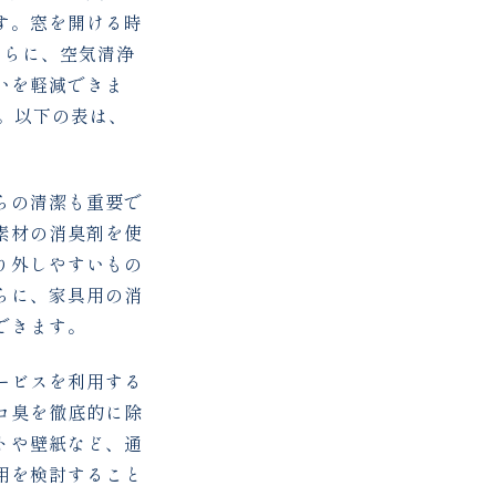
す。窓を開ける時
さらに、空気清浄
いを軽減できま
。以下の表は、
らの清潔も重要で
素材の消臭剤を使
り外しやすいもの
らに、家具用の消
できます。
ービスを利用する
コ臭を徹底的に除
トや壁紙など、通
用を検討すること