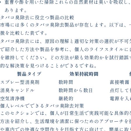
重曹や酢を用いた掃除これらの自然素材は臭いを吸収し
あります。
タバコ臭除去に役立つ製品の比較
市場には多くのタバコ臭除去製品が存在します。以下は、
徴を比較した表です。
タバコ臭除去には、原因の理解と適切な対策の選択が不可
で紹介した方法や製品を参考に、個人のライフスタイルに
を維持してください。どの方法が最も効果的かを試行錯誤
的な解決策を見つけることができるですね。
製品タイプ
効果持続時間
スプレー型消臭剤
数時間
直接噴霧
消臭キャンドル
数時間から数日
点灯して
空気清浄機
継続的
電源を入
個人レベルでできるタバコ臭除去対策
このセクションでは、個人が日常生活で実践可能な具体的
方法を紹介し、生活環境を清潔に保つためのアプローチを
や車内での快適な空間作りを目指す方に向けて、簡単に取