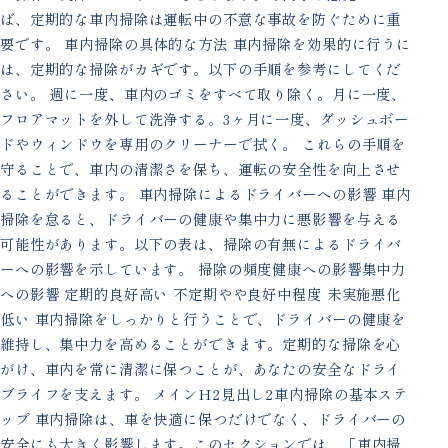
ば、定期的な車内掃除は運転中の不意な事故を防ぐために重
要です。 車内掃除の具体的な方法 車内掃除を効果的に行うに
は、定期的な掃除がカギです。以下の手順を参考にしてくだ
さい。 週に一度、車内のゴミをすべて取り除く。月に一度、
フロアマットを外して洗浄する。3ヶ月に一度、ダッシュボー
ドやウィンドウを専用のクリーナーで拭く。 これらの手順を
守ることで、車内の清潔さを保ち、運転の安全性を向上させ
ることができます。 車内掃除によるドライバーへの影響 車内
掃除を怠ると、ドライバーの健康や集中力に悪影響を与える
可能性があります。以下の表は、掃除の有無によるドライバ
ーへの影響を示しています。 掃除の頻度健康への影響集中力
への影響 定期的良好高い 不定期やや良好中程度 未実施悪化
低い 車内掃除をしっかりと行うことで、ドライバーの健康を
維持し、集中力を高めることができます。定期的な掃除を心
がけ、車内を常に清潔に保つことが、あなたの安全なドライ
ブライフを支えます。 メインH2見出し2車内掃除の基本ステ
ップ 車内掃除は、車を快適に保つだけでなく、ドライバーの
安全にも大きく影響します。このセクションでは、「車内掃