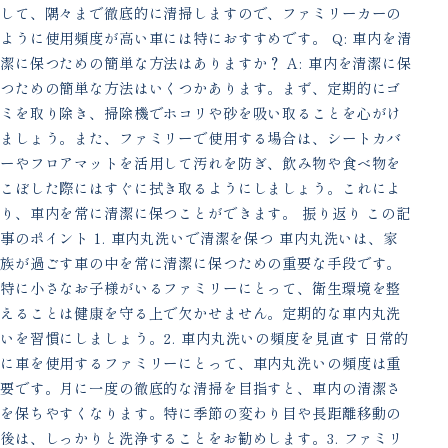
して、隅々まで徹底的に清掃しますので、ファミリーカーの
ように使用頻度が高い車には特におすすめです。 Q: 車内を清
潔に保つための簡単な方法はありますか？ A: 車内を清潔に保
つための簡単な方法はいくつかあります。まず、定期的にゴ
ミを取り除き、掃除機でホコリや砂を吸い取ることを心がけ
ましょう。また、ファミリーで使用する場合は、シートカバ
ーやフロアマットを活用して汚れを防ぎ、飲み物や食べ物を
こぼした際にはすぐに拭き取るようにしましょう。これによ
り、車内を常に清潔に保つことができます。 振り返り この記
事のポイント 1. 車内丸洗いで清潔を保つ 車内丸洗いは、家
族が過ごす車の中を常に清潔に保つための重要な手段です。
特に小さなお子様がいるファミリーにとって、衛生環境を整
えることは健康を守る上で欠かせません。定期的な車内丸洗
いを習慣にしましょう。2. 車内丸洗いの頻度を見直す 日常的
に車を使用するファミリーにとって、車内丸洗いの頻度は重
要です。月に一度の徹底的な清掃を目指すと、車内の清潔さ
を保ちやすくなります。特に季節の変わり目や長距離移動の
後は、しっかりと洗浄することをお勧めします。3. ファミリ