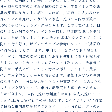
に非常に効果的です。特に、小さな子どもがいる家庭では、
食べ物や飲み物のこぼれが頻繁に起こり、放置すると菌や悪
臭の原因になります。統計によれば、定期的に車内丸洗いを
行っている家庭は、そうでない家庭に比べて車内の菌数が
30%も少ないというデータがあります。この方法により、目
に見えない細菌やアレルゲンを一掃し、健康的な環境を提供
することができます。 車内丸洗いの具体的なステップ 車内丸
洗いを行う際は、以下のステップを参考にすることで効果的
に清掃を行えます。 まず、車内のゴミをすべて取り除きま
す。次に、内装の素材に適した洗剤を使用して表面を拭き取
ります。シートカバーやフロアマットは取り外し、洗濯機で
洗うか、手洗いでしっかりと汚れを落としましょう。最後
に、車内全体をしっかり乾燥させます。湿気はカビの発生源
になるため、十分に換気を行うことが重要です。 このような
ステップを踏むことで、車内の清潔度を大幅に向上させるこ
とができます。 車内丸洗いの頻度とコスト 車内丸洗いは、3
ヶ月に1回を目安に行うのが理想です。これにより、常に清潔
で快適な車内環境を維持できます。コスト面では、プロのク