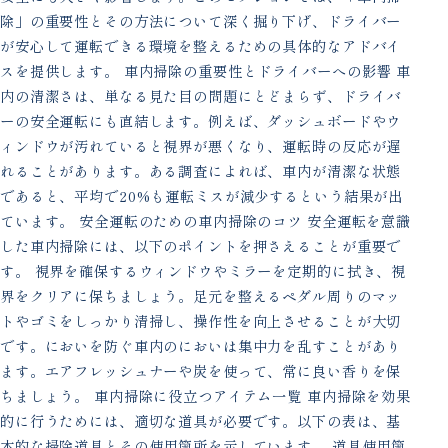
除」の重要性とその方法について深く掘り下げ、ドライバー
が安心して運転できる環境を整えるための具体的なアドバイ
スを提供します。 車内掃除の重要性とドライバーへの影響 車
内の清潔さは、単なる見た目の問題にとどまらず、ドライバ
ーの安全運転にも直結します。例えば、ダッシュボードやウ
ィンドウが汚れていると視界が悪くなり、運転時の反応が遅
れることがあります。ある調査によれば、車内が清潔な状態
であると、平均で20%も運転ミスが減少するという結果が出
ています。 安全運転のための車内掃除のコツ 安全運転を意識
した車内掃除には、以下のポイントを押さえることが重要で
す。 視界を確保するウィンドウやミラーを定期的に拭き、視
界をクリアに保ちましょう。足元を整えるペダル周りのマッ
トやゴミをしっかり清掃し、操作性を向上させることが大切
です。においを防ぐ車内のにおいは集中力を乱すことがあり
ます。エアフレッシュナーや炭を使って、常に良い香りを保
ちましょう。 車内掃除に役立つアイテム一覧 車内掃除を効果
的に行うためには、適切な道具が必要です。以下の表は、基
本的な掃除道具とその使用箇所を示しています。 道具使用箇