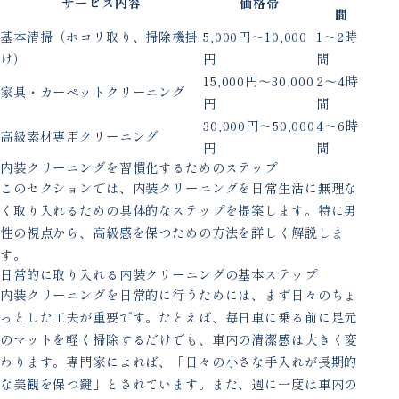
サービス内容
価格帯
間
基本清掃（ホコリ取り、掃除機掛
5,000円〜10,000
1〜2時
け）
円
間
15,000円〜30,000
2〜4時
家具・カーペットクリーニング
円
間
30,000円〜50,000
4〜6時
高級素材専用クリーニング
円
間
内装クリーニングを習慣化するためのステップ
このセクションでは、内装クリーニングを日常生活に無理な
く取り入れるための具体的なステップを提案します。特に男
性の視点から、高級感を保つための方法を詳しく解説しま
す。
日常的に取り入れる内装クリーニングの基本ステップ
内装クリーニングを日常的に行うためには、まず日々のちょ
っとした工夫が重要です。たとえば、毎日車に乗る前に足元
のマットを軽く掃除するだけでも、車内の清潔感は大きく変
わります。専門家によれば、「日々の小さな手入れが長期的
な美観を保つ鍵」とされています。また、週に一度は車内の