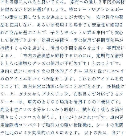
トを考慮に入れると良いですね。 素材への優しさ車内の素材
を傷めないものを選びましょう。特にシートやダッシュボー
ドの素材に適したものを選ぶことが大切です。安全性化学薬
品を使用しない、あるいは使用する場合でも安全性が確認さ
れた商品を選ぶことで、子どもやペットが乗る車内でも安心
して使用できます。効果の持続性一度の使用で長期間効果が
持続するものを選ぶと、清掃の手間を減らせます。 専門家に
よると、「車内の清潔感を維持するためには、定期的な清掃
とともに適切なグッズの使用が不可欠です」とのことです。
車内丸洗いにおすすめの具体的アイテム 車内丸洗いにおすす
めのアイテムをいくつか紹介します。これらのアイテムを使
うことで、車内を常に清潔に保つことができます。 多機能ク
リーナーガラスからプラスチック、布製品まで対応できるク
リーナーは、車内のあらゆる場所を清掃するのに便利です。
高吸水性クロス水分をしっかり吸収し、拭き取り後も水滴が
残りにくいクロスを使うと、仕上がりがきれいです。車内専
用掃除機コンパクトで吸引力の強い掃除機は、シートの隙間
や足元のゴミを効果的に取り除きます。 以下の表は、各アイ