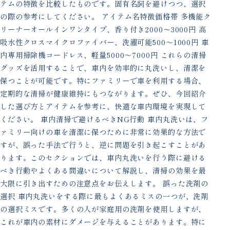
テムの特徴を比較したものです。固有名詞を避けつつ、選択
の際の参考にしてください。 アイテム名特徴価格帯 多機能ク
リーナーオールインワンタイプ、香り付き2000〜3000円 高
吸水性クロスマイクロファイバー、洗濯可能500〜1000円 車
内専用掃除機コードレス、軽量5000〜7000円 これらの清掃
グッズを活用することで、車内を効率的に丸洗いし、清潔を
保つことが可能です。特にファミリーで車を利用する場合、
定期的な清掃が健康維持にもつながります。ぜひ、今回紹介
した選び方とアイテムを参考に、快適な車内環境を実現して
ください。 車内清掃で避けるべきNG行動 車内丸洗いは、フ
ァミリー向けの車を清潔に保つために非常に効果的な方法で
すが、誤った手法で行うと、逆に問題を引き起こすことがあ
ります。このセクションでは、車内丸洗いを行う際に避ける
べき行動やよくある間違いについて解説し、清掃の効果を最
大限に引き出すための注意点をお伝えします。 誤った洗剤の
選択 車内丸洗いをする際に最もよくあるミスの一つが、洗剤
の選択ミスです。多くの人が家庭用の洗剤を使用しますが、
これが車内の素材にダメージを与えることがあります。特に