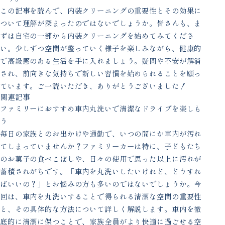
この記事を読んで、内装クリーニングの重要性とその効果に
ついて理解が深まったのではないでしょうか。皆さんも、ま
ずは自宅の一部から内装クリーニングを始めてみてくださ
い。少しずつ空間が整っていく様子を楽しみながら、健康的
で高級感のある生活を手に入れましょう。疑問や不安が解消
され、前向きな気持ちで新しい習慣を始められることを願っ
ています。ご一読いただき、ありがとうございました！
関連記事
ファミリーにおすすめ車内丸洗いで清潔なドライブを楽しも
う
毎日の家族とのお出かけや通勤で、いつの間にか車内が汚れ
てしまっていませんか？ファミリーカーは特に、子どもたち
のお菓子の食べこぼしや、日々の使用で思った以上に汚れが
蓄積されがちです。「車内を丸洗いしたいけれど、どうすれ
ばいいの？」とお悩みの方も多いのではないでしょうか。今
回は、車内を丸洗いすることで得られる清潔な空間の重要性
と、その具体的な方法について詳しく解説します。車内を徹
底的に清潔に保つことで、家族全員がより快適に過ごせる空