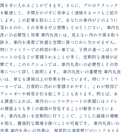
間を手に入れることができます。さらに、プロのテクニック
を駆使して、手間をかけずに効率よく清掃するコツもご紹介
します。この記事を読むことで、あなたの車内がどのように
変わるのか、その未来をぜひ想像してみてください。 車内丸
洗いの必要性と効果 車内丸洗いは、見えない汚れや菌を取り
除き、車内を清潔で快適な空間に保つために欠かせません。
特にファミリーでの利用が多い車では、子供の食べこぼしや
ペットの毛などが蓄積されることが多く、定期的な清掃が必
要です。このセクションでは、車内丸洗いの必要性とその効
果について詳しく説明します。 車内丸洗いの重要性 車内丸洗
いは、単なる清掃以上の効果を持っています。特にファミリ
ーカーでは、日常的に汚れが蓄積されやすく、これが原因で
アレルギーや病気を引き起こすこともあります。例えば、あ
る調査によれば、車内のハンドルやシートの表面にはトイレ
の便座よりも多くの細菌が存在することが報告されていま
す。車内丸洗いを定期的に行うことで、こうした細菌の増殖
を抑え、健康的な環境を保つことが可能です。 車内丸洗いの
効果 車内丸洗いの効果は、視覚的な清潔感だけにとどまりま