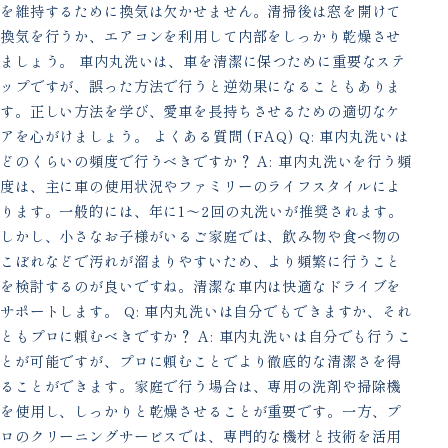
を維持するために換気は欠かせません。清掃後は窓を開けて
換気を行うか、エアコンを利用して内部をしっかり乾燥させ
ましょう。 車内丸洗いは、車を清潔に保つために重要なステ
ップですが、誤った方法で行うと逆効果になることもありま
す。正しい方法を学び、愛車を長持ちさせるための適切なケ
アを心がけましょう。 よくある質問 (FAQ) Q: 車内丸洗いは
どのくらいの頻度で行うべきですか？ A: 車内丸洗いを行う頻
度は、主に車の使用状況やファミリーのライフスタイルによ
ります。一般的には、年に1〜2回の丸洗いが推奨されます。
しかし、小さなお子様がいるご家庭では、飲み物や食べ物の
こぼれなどで汚れが溜まりやすいため、より頻繁に行うこと
を検討するのが良いですね。清潔な車内は快適なドライブを
サポートします。 Q: 車内丸洗いは自分でもできますか、それ
ともプロに頼むべきですか？ A: 車内丸洗いは自分でも行うこ
とが可能ですが、プロに頼むことでより徹底的な清潔さを得
ることができます。家庭で行う場合は、専用の洗剤や掃除機
を使用し、しっかりと乾燥させることが重要です。一方、プ
ロのクリーニングサービスでは、専門的な機材と技術を活用