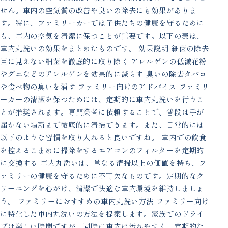
せん。車内の空気質の改善や臭いの除去にも効果がありま
す。特に、ファミリーカーでは子供たちの健康を守るために
も、車内の空気を清潔に保つことが重要です。以下の表は、
車内丸洗いの効果をまとめたものです。 効果説明 細菌の除去
目に見えない細菌を徹底的に取り除く アレルゲンの低減花粉
やダニなどのアレルゲンを効果的に減らす 臭いの除去タバコ
や食べ物の臭いを消す ファミリー向けのアドバイス ファミリ
ーカーの清潔を保つためには、定期的に車内丸洗いを行うこ
とが推奨されます。専門業者に依頼することで、普段は手が
届かない場所まで徹底的に清掃できます。また、日常的には
以下のような習慣を取り入れると良いですね。 車内での飲食
を控えるこまめに掃除をするエアコンのフィルターを定期的
に交換する 車内丸洗いは、単なる清掃以上の価値を持ち、フ
ァミリーの健康を守るために不可欠なものです。定期的なク
リーニングを心がけ、清潔で快適な車内環境を維持しましょ
う。 ファミリーにおすすめの車内丸洗い方法 ファミリー向け
に特化した車内丸洗いの方法を提案します。家族でのドライ
ブは楽しい時間ですが、同時に車内は汚れやすく、定期的な