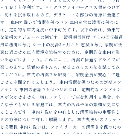
っておくと便利です。マイクロファイバークロス傷をつけず
に汚れを拭き取れるので、デリケートな部分の清掃に最適で
す。 車内丸洗いで清潔を保つコツ 車内を常に清潔に保つに
は、定期的な車内丸洗いが不可欠です。以下の表は、効果的
な清掃スケジュールの例です。 清掃項目頻度 ゴミの回収毎週
掃除機掛け毎月 シートの洗浄3ヶ月ごと 窓拭き毎月 家族が快
適に過ごせる車内環境を維持するために、定期的な車内丸洗
いを心がけましょう。これにより、清潔で快適なドライブが
楽しめます。読者の皆さんも、ぜひこれらの方法を試してみ
てください。車内の清潔さを維持し、家族全員が安心して過
ごせる空間を作りましょう。 車内清潔を保つための定期メン
テナンス 車内の清潔さを保つためには、定期的なメンテナン
スが欠かせません。特にファミリーで車を利用する場合、小
さな子どもがいる家庭では、車内の汚れや菌の繁殖が気にな
るところです。車内丸洗いを中心とした清潔維持の重要性と
その方法について詳しく解説します。 車内丸洗いのメリット
と必要性 車内丸洗いは、ファミリーカーの清潔さを保つため