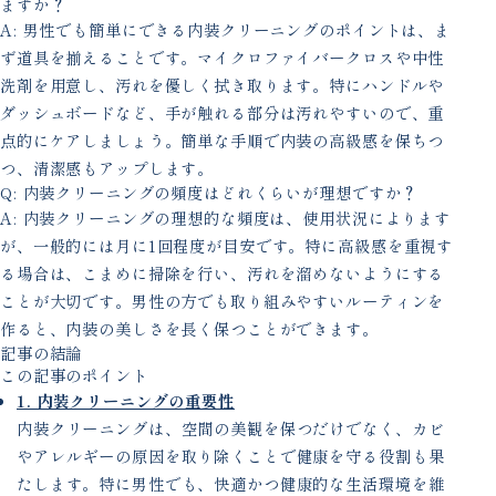
ますか？
A: 男性でも簡単にできる内装クリーニングのポイントは、ま
ず道具を揃えることです。マイクロファイバークロスや中性
洗剤を用意し、汚れを優しく拭き取ります。特にハンドルや
ダッシュボードなど、手が触れる部分は汚れやすいので、重
点的にケアしましょう。簡単な手順で内装の高級感を保ちつ
つ、清潔感もアップします。
Q: 内装クリーニングの頻度はどれくらいが理想ですか？
A: 内装クリーニングの理想的な頻度は、使用状況によります
が、一般的には月に1回程度が目安です。特に高級感を重視す
る場合は、こまめに掃除を行い、汚れを溜めないようにする
ことが大切です。男性の方でも取り組みやすいルーティンを
作ると、内装の美しさを長く保つことができます。
記事の結論
この記事のポイント
1. 内装クリーニングの重要性
内装クリーニングは、空間の美観を保つだけでなく、カビ
やアレルギーの原因を取り除くことで健康を守る役割も果
たします。特に男性でも、快適かつ健康的な生活環境を維