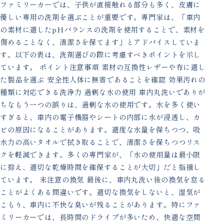
ファミリーカーでは、子供が直接触れる部分も多く、皮膚に
優しい専用の洗剤を選ぶことが重要です。専門家は、「車内
の素材に適したpHバランスの洗剤を使用することで、素材を
傷めることなく、清潔さを保てます」とアドバイスしていま
す。以下の表は、洗剤選びの際に考慮すべきポイントを示し
ています。 ポイント注意事項 素材の互換性レザーや布に適し
た製品を選ぶ 安全性人体に無害であることを確認 効果汚れの
種類に対応できる洗浄力 過剰な水の使用 車内丸洗いでありが
ちなもう一つの誤りは、過剰な水の使用です。水を多く使い
すぎると、車内の電子機器やシートの内部に水が浸透し、カ
ビの原因になることがあります。適度な水量を保ちつつ、吸
水力の高いタオルで拭き取ることで、清潔さを保ちつつリス
クを軽減できます。多くの専門家が、「水の使用量は最小限
に抑え、適切な乾燥時間を確保することが大切」だと指摘し
ています。 未注意の換気 最後に、車内丸洗い後の換気を怠る
ことがよくある間違いです。適切な換気をしないと、湿気が
こもり、車内に不快な臭いが残ることがあります。特にファ
ミリーカーでは、長時間のドライブが多いため、快適な空間