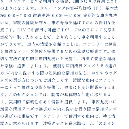
リーニングサービスを利用する場合、1回あたりの費用は以下
のようになります。 クリーニング内容平均価格（円） 基本洗
浄5,000〜7,000 徹底洗浄10,000〜15,000 定期的な車内丸洗
いは、家族の健康を守り、車の寿命を延ばすための賢明な投
資です。DIYでの清掃も可能ですが、プロの手による洗浄を
定期的に取り入れることで、より安心して車を利用すること
ができます。 車内の清潔さを保つことは、ファミリーの健康
と快適なドライブ体験を提供するための重要な要素です。適
切な方法で定期的に車内丸洗いを実施し、清潔で安全な環境
を家族に提供しましょう。 便利な車内清掃グッズとその選び
方 車内を丸洗いする際の効果的な清掃方法と、おすすめのグ
ッズの選び方についてご紹介します。清潔な車内はファミリ
ーにとって快適な空間を提供し、健康にも良い影響を与えま
す。このセクションでは、読者が具体的な行動に移せるよ
う、実用的で信頼性のある情報を提供します。 車内丸洗いに
最適な清掃グッズの選び方 車内丸洗いを行う際の清掃グッズ
の選び方は重要です。ファミリーで使用する車内は、特に清
潔さが求められます。清掃グッズを選ぶ際は、以下のポイン