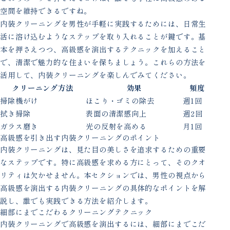
空間を維持できるですね。
内装クリーニングを男性が手軽に実践するためには、日常生
活に溶け込むようなステップを取り入れることが鍵です。基
本を押さえつつ、高級感を演出するテクニックを加えること
で、清潔で魅力的な住まいを保ちましょう。これらの方法を
活用して、内装クリーニングを楽しんでみてください。
クリーニング方法
効果
頻度
掃除機がけ
ほこり・ゴミの除去
週1回
拭き掃除
表面の清潔感向上
週2回
ガラス磨き
光の反射を高める
月1回
高級感を引き出す内装クリーニングのポイント
内装クリーニングは、見た目の美しさを追求するための重要
なステップです。特に高級感を求める方にとって、そのクオ
リティは欠かせません。本セクションでは、男性の視点から
高級感を演出する内装クリーニングの具体的なポイントを解
説し、誰でも実践できる方法を紹介します。
細部にまでこだわるクリーニングテクニック
内装クリーニングで高級感を演出するには、細部にまでこだ