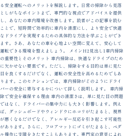
る安全運転へのメリットを解説します。日常の掃除から見落
としがちなポイントまで、専門的な視点でアドバイスを提供
し、あなたの車内環境を改善します。読者がこの記事を読む
ことで、短時間で効率的に車内を清潔にし、より安全で快適
なドライブを実現するための具体的な方法を学ぶことができ
ます。さあ、あなたの車を心地よい空間に変えて、安心して
運転できる環境を整えましょう。 メインH2見出し1車内掃除
の重要性とそのメリット 車内掃除は、快適なドライブのため
に欠かせない要素です。ただし、掃除をする目的は単に見た
目を良くするだけでなく、運転の安全性を高めるためでもあ
ります。このセクションでは、車内掃除がどのようにドライ
バーの安全に寄与するかについて詳しく説明します。 車内掃
除で安全を確保する理由 車内の清潔さは、単に見た目の問題
ではなく、ドライバーの集中力にも大きく影響します。例え
ば、ダッシュボードやウィンドウにホコリがたまると、視界
が悪くなるだけでなく、アレルギー反応を引き起こす可能性
があります。さらに、フロアマットにゴミがたまると、ペダ
ル操作に支障をきたすこともあります。専門家の意見によれ