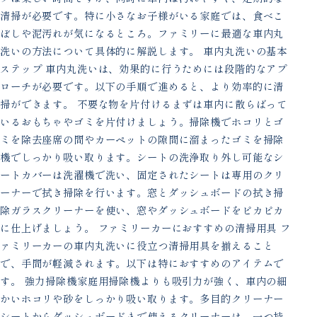
清掃が必要です。特に小さなお子様がいる家庭では、食べこ
ぼしや泥汚れが気になるところ。ファミリーに最適な車内丸
洗いの方法について具体的に解説します。 車内丸洗いの基本
ステップ 車内丸洗いは、効果的に行うためには段階的なアプ
ローチが必要です。以下の手順で進めると、より効率的に清
掃ができます。 不要な物を片付けるまずは車内に散らばって
いるおもちゃやゴミを片付けましょう。掃除機でホコリとゴ
ミを除去座席の間やカーペットの隙間に溜まったゴミを掃除
機でしっかり吸い取ります。シートの洗浄取り外し可能なシ
ートカバーは洗濯機で洗い、固定されたシートは専用のクリ
ーナーで拭き掃除を行います。窓とダッシュボードの拭き掃
除ガラスクリーナーを使い、窓やダッシュボードをピカピカ
に仕上げましょう。 ファミリーカーにおすすめの清掃用具 フ
ァミリーカーの車内丸洗いに役立つ清掃用具を揃えること
で、手間が軽減されます。以下は特におすすめのアイテムで
す。 強力掃除機家庭用掃除機よりも吸引力が強く、車内の細
かいホコリや砂をしっかり吸い取ります。多目的クリーナー
シートからダッシュボードまで使えるクリーナーは、一つ持