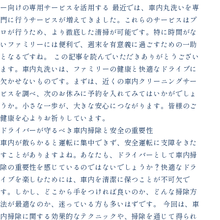
ー向けの専用サービスを活用する 最近では、車内丸洗いを専
門に行うサービスが増えてきました。これらのサービスはプ
ロが行うため、より徹底した清掃が可能です。特に時間がな
いファミリーには便利で、週末を有意義に過ごすための一助
となるですね。 この記事を読んでいただきありがとうござい
ます。車内丸洗いは、ファミリーの健康と快適なドライブに
欠かせないものです。まずは、近くの車内クリーニングサー
ビスを調べ、次のお休みに予約を入れてみてはいかがでしょ
うか。小さな一歩が、大きな安心につながります。皆様のご
健康を心よりお祈りしています。
ドライバーが守るべき車内掃除と安全の重要性
車内が散らかると運転に集中できず、安全運転に支障をきた
すことがありますよね。あなたも、ドライバーとして車内掃
除の重要性を感じているのではないでしょうか？快適なドラ
イブを楽しむためには、車内を清潔に保つことが不可欠で
す。しかし、どこから手をつければ良いのか、どんな掃除方
法が最適なのか、迷っている方も多いはずです。 今回は、車
内掃除に関する効果的なテクニックや、掃除を通じて得られ