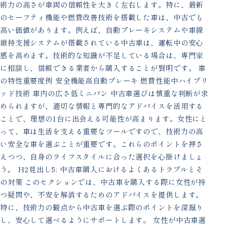
術力の高さが車両の信頼性を大きく左右します。特に、最新
のセーフティ機能や燃費改善技術を搭載した車は、中古でも
高い価値があります。例えば、自動ブレーキシステムや車線
維持支援システムが搭載されている中古車は、運転中の安心
感を高めます。技術的な知識が不足している場合は、専門家
に相談し、信頼できる業者から購入することが賢明です。 車
の特性重要度例 安全機能高自動ブレーキ 燃費性能中ハイブリ
ッド技術 車内の広さ低ミニバン 中古車選びは慎重な判断が求
められますが、適切な情報と専門的なアドバイスを活用する
ことで、理想の1台に出会える可能性が高まります。女性にと
って、車は生活を支える重要なツールですので、技術力の高
い安全な車を選ぶことが重要です。これらのポイントを押さ
えつつ、自身のライフスタイルに合った選択を心掛けましょ
う。 H2見出し5: 中古車購入におけるよくあるトラブルとそ
の対策 このセクションでは、中古車を購入する際に女性が持
つ疑問や、不安を解消するためのアドバイスを提供します。
特に、技術力の観点から中古車を選ぶ際のポイントを深掘り
し、安心して選べるようにサポートします。 女性が中古車選