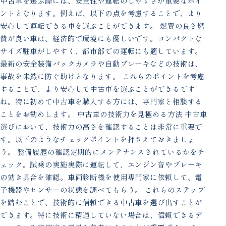
中古車を選ぶ際には、安全性や運転のしやすさが重要なポイ
ントとなります。例えば、以下の点を考慮することで、より
安心して運転できる車を選ぶことができます。 燃費の良さ燃
費が良い車は、経済的で環境にも優しいです。コンパクトな
サイズ駐車がしやすく、都市部での運転にも適しています。
最新の安全装備バックカメラや自動ブレーキなどの技術は、
事故を未然に防ぐ助けとなります。 これらのポイントを考慮
することで、より安心して中古車を選ぶことができるです
ね。特に初めて中古車を購入する方には、専門家と相談する
ことをお勧めします。 中古車の技術力を見極める方法 中古車
選びにおいて、技術力の高さを確認することは非常に重要で
す。以下のようなチェックポイントを押さえておきましょ
う。 整備履歴の確認定期的にメンテナンスされているかをチ
ェック。試乗の実施実際に運転して、エンジン音やブレーキ
の効き具合を確認。車両診断機を使用専門家に依頼して、電
子機器やセンサーの状態を調べてもらう。 これらのステップ
を踏むことで、技術的に信頼できる中古車を選び出すことが
できます。特に技術に精通していない場合は、信頼できるデ