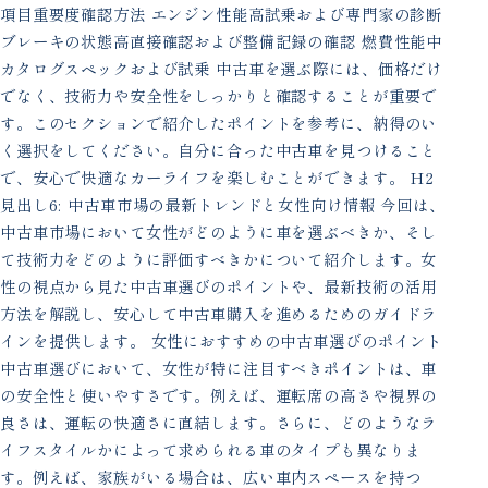
項目重要度確認方法 エンジン性能高試乗および専門家の診断
ブレーキの状態高直接確認および整備記録の確認 燃費性能中
カタログスペックおよび試乗 中古車を選ぶ際には、価格だけ
でなく、技術力や安全性をしっかりと確認することが重要で
す。このセクションで紹介したポイントを参考に、納得のい
く選択をしてください。自分に合った中古車を見つけること
で、安心で快適なカーライフを楽しむことができます。 H2
見出し6: 中古車市場の最新トレンドと女性向け情報 今回は、
中古車市場において女性がどのように車を選ぶべきか、そし
て技術力をどのように評価すべきかについて紹介します。女
性の視点から見た中古車選びのポイントや、最新技術の活用
方法を解説し、安心して中古車購入を進めるためのガイドラ
インを提供します。 女性におすすめの中古車選びのポイント
中古車選びにおいて、女性が特に注目すべきポイントは、車
の安全性と使いやすさです。例えば、運転席の高さや視界の
良さは、運転の快適さに直結します。さらに、どのようなラ
イフスタイルかによって求められる車のタイプも異なりま
す。例えば、家族がいる場合は、広い車内スペースを持つ