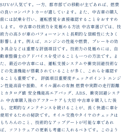
SUVが人気です。一方、都市部での移動が主であれば、燃費
の良いコンパクトカーが適しています。また、中古車の購入
前には試乗を行い、運転感覚を直接確認することをおすすめ
します。 中古車の技術力を見極める方法 中古車選びでは、技
術力の高さが車のパフォーマンスと長期的な信頼性に大きく
影響します。例えば、エンジンの性能や燃費、ブレーキの効
き具合などは重要な評価項目です。技術力の見極めには、自
動車整備士のアドバイスを受けることも一つの方法です。ま
た、最近の中古車には、運転支援システムや衝突回避技術な
どの先進機能が搭載されていることが多く、これらを確認す
ることも重要です。 評価項目重要度チェックポイント エンジ
ン性能高音や振動、オイル漏れの有無 燃費中実際の走行距離
とカタログ値 安全機能高エアバッグ、ABS、衝突回避システ
ム 中古車購入後のアフターケアも大切 中古車を購入した後
も、定期的なメンテナンスを続けることが、長く快適に車を
使用するための秘訣です。オイル交換やタイヤのチェックは
もちろんのこと、技術的なアップデートが可能な車であれ
ば、ソフトウェアの更新も考慮に入れるべきです。このよう