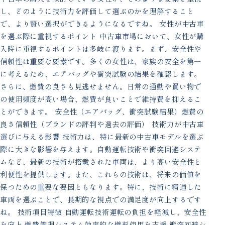
し、どのように技術力を評価して選ぶのかを理解すること
で、より賢い選択ができるようになるですね。 女性が中古車
を選ぶ際に重視するポイント 中古車市場において、女性が購
入時に重視するポイントは多岐に渡ります。まず、安全性や
信頼性は重要な要素です。多くの女性は、家族の安全を第一
に考えるため、エアバッグや衝突試験の結果を確認します。
さらに、燃費の良さも見逃せません。日常の通勤や買い物で
の使用頻度が高い場合、燃費が良いことで維持費を抑えるこ
とができます。 安全性（エアバッグ、衝突試験結果）燃費の
良さ信頼性（ブランドの評判や過去の評価） 技術力が中古車
選びに与える影響 技術力は、特に最新の中古車モデルを選ぶ
際に大きな影響を与えます。自動運転技術や衝突回避システ
ムなど、最新の技術が搭載された車両は、より高い安全性と
利便性を提供します。また、これらの技術は、将来の価値を
保つための重要な要因ともなります。特に、技術に精通した
車両を選ぶことで、長期的な視点での満足度が向上するです
ね。 技術項目特徴 自動運転技術運転の負担を軽減し、安全性
を向上 燃費管理システム効率的な燃料使用を支援 衝突回避シ