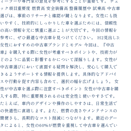
ィーラーや専門家の意見を参考にすることが重要です。 チェ
ック項目重要度 燃費高 安全装備高 整備履歴中 試乗高 中古車
選びは、事前のリサーチと確認が鍵となります。女性にも扱
いやすく、技術的にしっかりした車を選ぶためには、信頼性
の高い情報を元に慎重に選ぶことが大切です。今回の情報を
参考に、ぜひ最適な中古車を見つけてください。 H2見出し3:
女性におすすめの中古車ブランドとモデル 今回は、『中古
車』を購入する際に女性が考慮すべきポイントや、技術力が
どのように品質に影響するかについて深掘りします。女性が
中古車選びにおいて直面する疑問を解決し、安心して購入で
きるようサポートする情報を提供します。具体的なアドバイ
スや行動を促す内容も含めて、選択の幅を広げましょう。 女
性が中古車を選ぶ際に注意すべきポイント 女性が中古車を購
入する際、特に重要視されるのは安全性と使いやすさです。
たとえば、車内のデザインや操作のしやすさは、日常生活で
の快適性に直結します。また、燃費の良さやメンテナンスの
簡便さも、長期的なコスト削減につながります。最近のデー
タによると、女性の60%が燃費を重視して中古車を選んでい