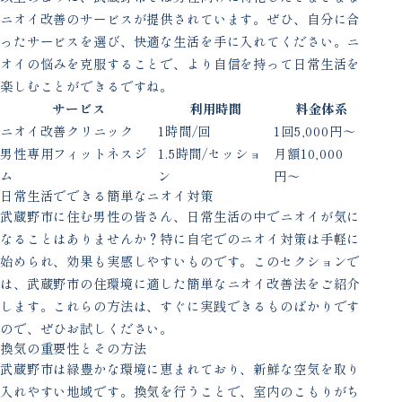
ニオイ改善のサービスが提供されています。ぜひ、自分に合
ったサービスを選び、快適な生活を手に入れてください。ニ
オイの悩みを克服することで、より自信を持って日常生活を
楽しむことができるですね。
サービス
利用時間
料金体系
ニオイ改善クリニック
1時間/回
1回5,000円〜
男性専用フィットネスジ
1.5時間/セッショ
月額10,000
ム
ン
円〜
日常生活でできる簡単なニオイ対策
武蔵野市に住む男性の皆さん、日常生活の中でニオイが気に
なることはありませんか？特に自宅でのニオイ対策は手軽に
始められ、効果も実感しやすいものです。このセクションで
は、武蔵野市の住環境に適した簡単なニオイ改善法をご紹介
します。これらの方法は、すぐに実践できるものばかりです
ので、ぜひお試しください。
換気の重要性とその方法
武蔵野市は緑豊かな環境に恵まれており、新鮮な空気を取り
入れやすい地域です。換気を行うことで、室内のこもりがち