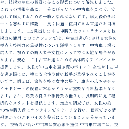
や、技術力が車の品質に与える影響について解説しました。
これらの情報を基に、自分にぴったりの中古車を見つけ、安
心して購入するための一助となれば幸いです。購入後のサポ
ートも忘れずに確認し、長く快適に使用できる車選びを目指
しましょう。 H2見出し4: 中古車購入後のメンテナンスと技
術力の活用 このセクションでは、中古車選びにおける女性の
視点と技術力の重要性について深掘りします。中古車市場は
広大で、初めての購入者や女性にとって特に困難な場合があ
ります。安心して中古車を選ぶための具体的なアドバイスを
提供します。 女性が中古車を選ぶ際のポイント 女性が中古車
を選ぶ際には、特に安全性や使い勝手が重視されることが多
いです。例えば、家族を持つ女性の場合、車内の広さやチャ
イルドシートの設置が容易かどうかが重要な判断基準となり
ます。また、燃費の良さや維持費の低さも、長期的に見て経
済的なメリットを提供します。最近の調査では、女性の約
70%が購入前にオンラインでリサーチを行い、信頼できる情
報源からのアドバイスを参考にしていることが分かっていま
す。 技術力が高い中古車は安心感を提供 中古車市場では、技