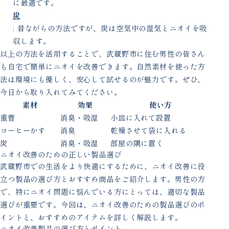
に最適です。
炭
: 昔ながらの方法ですが、炭は空気中の湿気とニオイを吸
収します。
以上の方法を活用することで、武蔵野市に住む男性の皆さん
も自宅で簡単にニオイを改善できます。自然素材を使った方
法は環境にも優しく、安心して試せるのが魅力です。ぜひ、
今日から取り入れてみてください。
素材
効果
使い方
重曹
消臭・吸湿
小皿に入れて設置
コーヒーかす
消臭
乾燥させて袋に入れる
炭
消臭・吸湿
部屋の隅に置く
ニオイ改善のための正しい製品選び
武蔵野市での生活をより快適にするために、ニオイ改善に役
立つ製品の選び方とおすすめ商品をご紹介します。男性の方
で、特にニオイ問題に悩んでいる方にとっては、適切な製品
選びが重要です。今回は、ニオイ改善のための製品選びのポ
イントと、おすすめのアイテムを詳しく解説します。
ニオイ改善製品の選び方とポイント