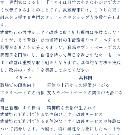
す。専門家によると、「ニオイは日常の小さな心がけで大き
く改善できる」とのことです。武蔵野市には、こうした取り
組みを支援する専門のクリニックやショップも多数存在しま
す。
武蔵野市の男性がニオイ改善に取り組む理由は多岐にわたり
ますが、その背景には地域特有の生活環境やコミュニティの
影響があることが分かりました。職場やプライベートでの人
間関係を円滑にし、自信を持って毎日を過ごすためにも、ニ
オイ改善は重要な取り組みとなります。具体的な方法を実践
し、改善のメリットを実感してみてください。
メリット
具体例
職場での印象向上
同僚や上司からの評価が上がる
プライベートでの信頼
友人やパートナーとの関係が円滑にな
感
る
自己管理による自信
精神的な余裕が生まれる
武蔵野市で利用できる男性向けニオイ改善サービス
武蔵野市で利用できる具体的なニオイ改善サービスや施設に
ついて紹介します。今回は、特に男性を対象にしたニオイ改