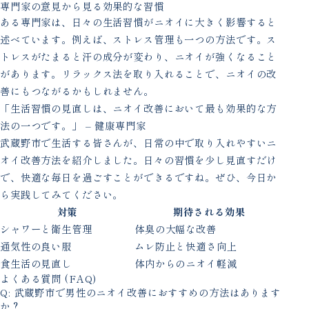
専門家の意見から見る効果的な習慣
ある専門家は、日々の生活習慣がニオイに大きく影響すると
述べています。例えば、ストレス管理も一つの方法です。ス
トレスがたまると汗の成分が変わり、ニオイが強くなること
があります。リラックス法を取り入れることで、ニオイの改
善にもつながるかもしれません。
「生活習慣の見直しは、ニオイ改善において最も効果的な方
法の一つです。」 – 健康専門家
武蔵野市で生活する皆さんが、日常の中で取り入れやすいニ
オイ改善方法を紹介しました。日々の習慣を少し見直すだけ
で、快適な毎日を過ごすことができるですね。ぜひ、今日か
ら実践してみてください。
対策
期待される効果
シャワーと衛生管理
体臭の大幅な改善
通気性の良い服
ムレ防止と快適さ向上
食生活の見直し
体内からのニオイ軽減
よくある質問 (FAQ)
Q: 武蔵野市で男性のニオイ改善におすすめの方法はあります
か？