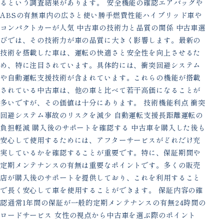
るという調査結果があります。 安全機能の確認エアバッグや
ABSの有無車内の広さと使い勝手燃費性能ハイブリッド車や
コンパクトカーが人気 中古車の技術力と品質の関係 中古車選
びでは、その技術力が車の品質に大きく影響します。最新の
技術を搭載した車は、運転の快適さと安全性を向上させるた
め、特に注目されています。具体的には、衝突回避システム
や自動運転支援技術が含まれています。これらの機能が搭載
されている中古車は、他の車と比べて若干高価になることが
多いですが、その価値は十分にあります。 技術機能利点 衝突
回避システム事故のリスクを減少 自動運転支援長距離運転の
負担軽減 購入後のサポートを確認する 中古車を購入した後も
安心して使用するためには、アフターサービスがどれだけ充
実しているかを確認することが重要です。特に、保証期間や
定期メンテナンスの有無は重要なポイントです。多くの販売
店が購入後のサポートを提供しており、これを利用すること
で長く安心して車を使用することができます。 保証内容の確
認通常1年間の保証が一般的定期メンテナンスの有無24時間の
ロードサービス 女性の視点から中古車を選ぶ際のポイント