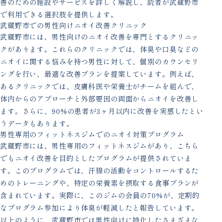
善のための施設やサービスを詳しく解説し、読者が武蔵野市
で利用できる選択肢を提供します。
武蔵野市での男性向けニオイ改善クリニック
武蔵野市には、男性向けのニオイ改善を専門とするクリニッ
クがあります。これらのクリニックでは、体臭や口臭などの
ニオイに関する悩みを持つ男性に対して、個別のカウンセリ
ングを行い、最適な改善プランを提案しています。例えば、
あるクリニックでは、皮膚科医や栄養士がチームを組んで、
体内からのアプローチと外部要因の両面からニオイを改善し
ます。さらに、90%の患者が3ヶ月以内に改善を実感したとい
うデータもあります。
男性専用のフィットネスジムでのニオイ対策プログラム
武蔵野市には、男性専用のフィットネスジムがあり、こちら
でもニオイ改善を目的としたプログラムが提供されていま
す。このプログラムでは、汗腺の活動をコントロールするた
めのトレーニングや、特定の栄養素を摂取する食事プランが
含まれています。実際に、このジムの会員の70%が、定期的
なプログラム参加により体臭が軽減したと報告しています。
以上のように、武蔵野市では男性向けに特化したさまざまな