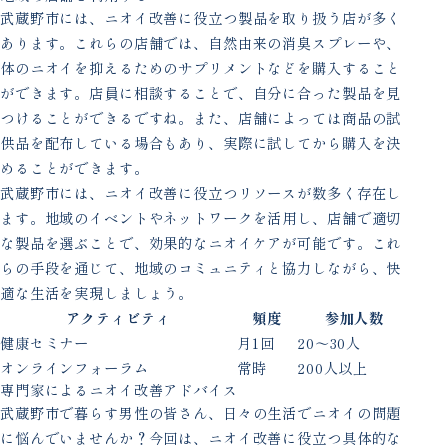
武蔵野市には、ニオイ改善に役立つ製品を取り扱う店が多く
あります。これらの店舗では、自然由来の消臭スプレーや、
体のニオイを抑えるためのサプリメントなどを購入すること
ができます。店員に相談することで、自分に合った製品を見
つけることができるですね。また、店舗によっては商品の試
供品を配布している場合もあり、実際に試してから購入を決
めることができます。
武蔵野市には、ニオイ改善に役立つリソースが数多く存在し
ます。地域のイベントやネットワークを活用し、店舗で適切
な製品を選ぶことで、効果的なニオイケアが可能です。これ
らの手段を通じて、地域のコミュニティと協力しながら、快
適な生活を実現しましょう。
アクティビティ
頻度
参加人数
健康セミナー
月1回
20〜30人
オンラインフォーラム
常時
200人以上
専門家によるニオイ改善アドバイス
武蔵野市で暮らす男性の皆さん、日々の生活でニオイの問題
に悩んでいませんか？今回は、ニオイ改善に役立つ具体的な