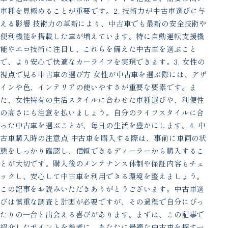
車種を見極めることが重要です。2. 技術力が中古車選びに与
える影響 技術力の革新により、中古車でも最新の安全技術や
便利機能を搭載した車が増えています。特に自動運転支援機
能やエコ技術に注目し、これらを備えた中古車を選ぶこと
で、より安心で快適なカーライフを実現できます。3. 女性の
視点で見る中古車の選び方 女性が中古車を選ぶ際には、デザ
インや色、インテリアの使いやすさが重要な要素です。ま
た、女性特有の生活スタイルに合わせた車種選びや、利便性
の高さにも注意を払いましょう。自分のライフスタイルに合
った中古車を選ぶことが、毎日の生活を豊かにします。4. 中
古車購入時の注意点 中古車を購入する際は、事前に車両の状
態をしっかり確認し、信頼できるディーラーから購入するこ
とが大切です。購入後のメンテナンス体制や保証内容もチェ
ックし、安心して中古車を利用できる環境を整えましょう。
この記事をお読みいただきありがとうございます。中古車選
びは慎重な調査と計画が必要ですが、その過程で自分にぴっ
たりの一台と出会える喜びがあります。まずは、この記事で
紹介したポイントを参考に、あなたに最適な中古車を探す一