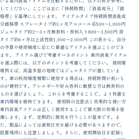
いる車内消臭アイテムを比較するために、以下の表を参考に
してください。ここでは主に「持続時間」「消臭成分」「価
格帯」を基準にしています。 アイテムタイプ持続時間消臭成
分価格帯 スプレータイプ約1ヶ月アルコール系500〜1,000円
ジェルタイプ約2〜3ヶ月無香料・香料入り800〜1,500円 炭
タイプ約6ヶ月以上活性炭1,000〜2,000円 この表から、自分
の予算や使用頻度に応じた最適なアイテムを選ぶことができ
ます。 アイテム選びで考慮すべきポイント 車内消臭アイテム
を選ぶ際には、以下のポイントを考慮してください。 使用環
境例えば、高温多湿の地域ではジェルタイプが適していま
す。車の利用頻度頻繁に使用する場合は、持続時間が長いも
のが便利です。アレルギーや好み香料に敏感な方は無香料の
ものを選びましょう。 これらを考慮することで、より快適な
車内環境を維持できます。 使用時の注意点と効果的な使い方
車内消臭アイテムは正しく使用することで最大限の効果を発
揮します。まず、定期的に換気を行うことが基本です。ま
た、製品によっては直射日光を避ける必要がありますので、
設置場所にも注意しましょう。さらに、使用開始日を記録し