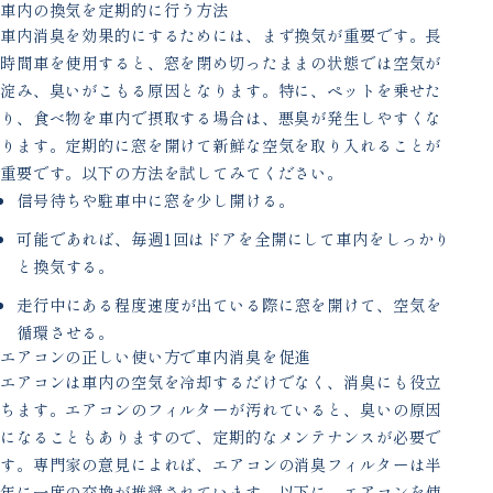
車内の換気を定期的に行う方法
車内消臭を効果的にするためには、まず換気が重要です。長
時間車を使用すると、窓を閉め切ったままの状態では空気が
淀み、臭いがこもる原因となります。特に、ペットを乗せた
り、食べ物を車内で摂取する場合は、悪臭が発生しやすくな
ります。定期的に窓を開けて新鮮な空気を取り入れることが
重要です。以下の方法を試してみてください。
信号待ちや駐車中に窓を少し開ける。
可能であれば、毎週1回はドアを全開にして車内をしっかり
と換気する。
走行中にある程度速度が出ている際に窓を開けて、空気を
循環させる。
エアコンの正しい使い方で車内消臭を促進
エアコンは車内の空気を冷却するだけでなく、消臭にも役立
ちます。エアコンのフィルターが汚れていると、臭いの原因
になることもありますので、定期的なメンテナンスが必要で
す。専門家の意見によれば、エアコンの消臭フィルターは半
年に一度の交換が推奨されています。以下に、エアコンを使