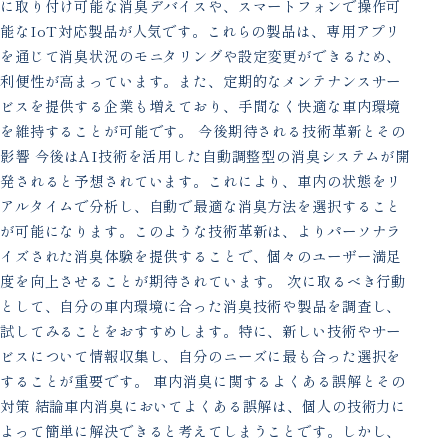
に取り付け可能な消臭デバイスや、スマートフォンで操作可
能なIoT対応製品が人気です。これらの製品は、専用アプリ
を通じて消臭状況のモニタリングや設定変更ができるため、
利便性が高まっています。また、定期的なメンテナンスサー
ビスを提供する企業も増えており、手間なく快適な車内環境
を維持することが可能です。 今後期待される技術革新とその
影響 今後はAI技術を活用した自動調整型の消臭システムが開
発されると予想されています。これにより、車内の状態をリ
アルタイムで分析し、自動で最適な消臭方法を選択すること
が可能になります。このような技術革新は、よりパーソナラ
イズされた消臭体験を提供することで、個々のユーザー満足
度を向上させることが期待されています。 次に取るべき行動
として、自分の車内環境に合った消臭技術や製品を調査し、
試してみることをおすすめします。特に、新しい技術やサー
ビスについて情報収集し、自分のニーズに最も合った選択を
することが重要です。 車内消臭に関するよくある誤解とその
対策 結論車内消臭においてよくある誤解は、個人の技術力に
よって簡単に解決できると考えてしまうことです。しかし、