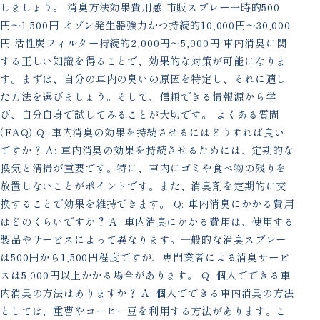
しましょう。 消臭方法効果費用感 市販スプレー一時的500
円〜1,500円 オゾン発生器強力かつ持続的10,000円〜30,000
円 活性炭フィルター持続的2,000円〜5,000円 車内消臭に関
する正しい知識を得ることで、効果的な対策が可能になりま
す。まずは、自分の車内の臭いの原因を特定し、それに適し
た方法を選びましょう。そして、信頼できる情報源から学
び、自分自身で試してみることが大切です。 よくある質問
(FAQ) Q: 車内消臭の効果を持続させるにはどうすれば良い
ですか？ A: 車内消臭の効果を持続させるためには、定期的な
換気と清掃が重要です。特に、車内にゴミや食べ物の残りを
放置しないことがポイントです。また、消臭剤を定期的に交
換することで効果を維持できます。 Q: 車内消臭にかかる費用
はどのくらいですか？ A: 車内消臭にかかる費用は、使用する
製品やサービスによって異なります。一般的な消臭スプレー
は500円から1,500円程度ですが、専門業者による消臭サービ
スは5,000円以上かかる場合があります。 Q: 個人でできる車
内消臭の方法はありますか？ A: 個人でできる車内消臭の方法
としては、重曹やコーヒー豆を利用する方法があります。こ