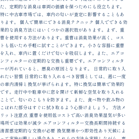
た、定期的な消臭は車両の価値を保つためにも役立ちます。
特に中古車市場では、車内の匂いが査定に影響することもあ
ります。 個人で簡単にできる消臭テクニック 個人でできる効
果的な消臭方法にはいくつかの選択肢があります。まず、重
曹を使用する方法があります。重曹は消臭効果が高く、コス
トも低いため手軽に試すことができます。小さな容器に重曹
を入れ、車内に置くだけで匂いを吸収します。また、エアコ
ンフィルターの定期的な交換も重要です。エアコンフィルタ
ーが汚れていると、悪臭の原因となります。 日常的に取り入
れたい習慣 日常的に取り入れるべき習慣としては、週に一度
の車内清掃と換気が挙げられます。特に換気は簡単で効果的
です。走行中や駐車中に窓を開けて新鮮な空気を取り入れる
ことで、匂いのこもりを防ぎます。また、食べ物や飲み物の
こぼれた部分はすぐに拭き取るよう心掛けましょう。 方法メ
リット注意点 重曹を使用低コストで高い消臭効果湿気が多い
場所では効果が減少 エアコンフィルター交換長期間持続する
清潔感定期的な交換が必要 換気簡単かつ即効性あり天候によ
って実施が難しい場合あり これらの方法を実践しながら、車