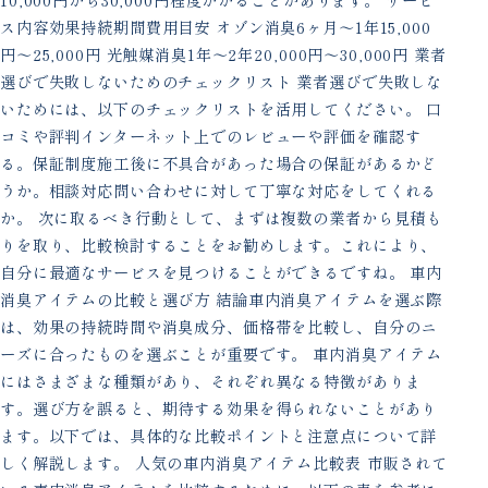
ス内容効果持続期間費用目安 オゾン消臭6ヶ月〜1年15,000
円〜25,000円 光触媒消臭1年〜2年20,000円〜30,000円 業者
選びで失敗しないためのチェックリスト 業者選びで失敗しな
いためには、以下のチェックリストを活用してください。 口
コミや評判インターネット上でのレビューや評価を確認す
る。保証制度施工後に不具合があった場合の保証があるかど
うか。相談対応問い合わせに対して丁寧な対応をしてくれる
か。 次に取るべき行動として、まずは複数の業者から見積も
りを取り、比較検討することをお勧めします。これにより、
自分に最適なサービスを見つけることができるですね。 車内
消臭アイテムの比較と選び方 結論車内消臭アイテムを選ぶ際
は、効果の持続時間や消臭成分、価格帯を比較し、自分のニ
ーズに合ったものを選ぶことが重要です。 車内消臭アイテム
にはさまざまな種類があり、それぞれ異なる特徴がありま
す。選び方を誤ると、期待する効果を得られないことがあり
ます。以下では、具体的な比較ポイントと注意点について詳
しく解説します。 人気の車内消臭アイテム比較表 市販されて