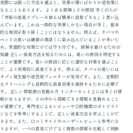
実際には誤った方法を選ぶと、効果が薄いばかりか逆効果に
なることもあります。 よくある誤解とその原因 多くの人が
「市販の消臭スプレーを使えば簡単に消臭できる」と思い込
んでいます。これは一時的な効果しかない場合が多く、根本
的な原因を取り除くことにはなりません。例えば、タバコや
ペットの臭いは繊維の奥深くに染み込んでいることが多いた
め、表面的な対策だけでは不十分です。 誤解を避けるための
知識 正しい消臭方法を知るためには、臭いの原因を特定する
ことが重要です。臭いの原因に応じた適切な対策を選ぶこと
で、より効果的に消臭できます。例えば、タバコの臭いには
オゾン発生器や活性炭フィルターが有効です。また、定期的
なクリーニングも長期的な消臭効果を維持するために必要で
す。 正しい情報源の見極め方 インターネット上には多くの情
報がありますが、その中から信頼できる情報を見極めること
が重要です。専門家によるレビューや公的機関のガイドライ
ンなどを参考にすることで、正しい消臭方法を学ぶことがで
きます。また、口コミサイトやユーザーレビューも参考にな
りますが、一つの意見だけでなく複数の情報を比較して判断