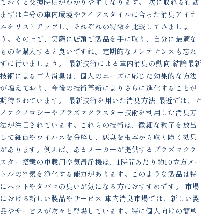
ておくと交換時期がわかりやすくなります。 次に取れる行動
まずは自分の車内環境やライフスタイルに合った消臭アイテ
ムをリストアップし、それぞれの特徴を比較してみましょ
う。その上で、実際に店頭で製品を手に取り、自分に最適な
ものを購入すると良いですね。定期的なメンテナンスも忘れ
ずに行いましょう。 最新技術による車内消臭の動向 結論最新
技術による車内消臭は、個人のニーズに応じた効果的な方法
が増えており、今後の技術革新によりさらに進化することが
期待されています。 最新技術を用いた消臭方法 最近では、ナ
ノテクノロジーやプラズマクラスター技術を利用した消臭方
法が注目されています。これらの技術は、微細な粒子を放出
して細菌やウイルスを分解し、悪臭を根本から取り除く効果
があります。例えば、あるメーカーが提供するプラズマクラ
スター搭載の車載用空気清浄機は、1時間あたり約10立方メー
トルの空気を浄化する能力があります。このような製品は特
にペットやタバコの臭いが気になる方におすすめです。 市場
における新しい製品やサービス 車内消臭市場では、新しい製
品やサービスが次々と登場しています。特に個人向けの簡単