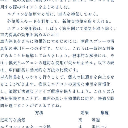
用する際のポイントをまとめました。
エアコンを使用する前に、車内を換気しておく。
外気導入モードを利用して、新鮮な空気を取り入れる。
エアコン使用後は、しばらく窓を開けて湿気を取り除く。
車内消臭の効果を高めるために
車内消臭をさらに効果的にするためには、除菌スプレーや消
臭剤の使用も一つの手です。ただし、これらは一時的な対策
であることを理解しておきましょう。根本的な解決には、や
はり換気とエアコンの適切な使用が欠かせません。以下の表
は、車内消臭に効果的な方法の比較です。
車内消臭をしっかりと行うことで、個人の快適さを向上させ
ることができます。換気とエアコンの適切な使用を習慣化
し、清潔で快適なドライブ環境を保ちましょう。これらの方
法を実践することで、車内の臭いを効果的に防ぎ、快適な時
間を過ごすことができるですね。
方法
効果
頻度
定期的な換気
高
毎週
エアコンフィルターの交換
中
半年ごと