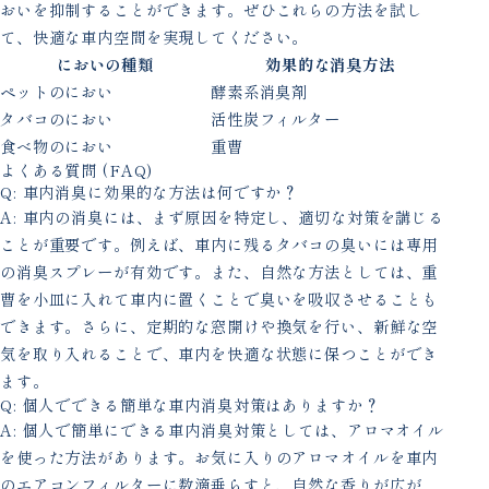
おいを抑制することができます。ぜひこれらの方法を試し
て、快適な車内空間を実現してください。
においの種類
効果的な消臭方法
ペットのにおい
酵素系消臭剤
タバコのにおい
活性炭フィルター
食べ物のにおい
重曹
よくある質問 (FAQ)
Q: 車内消臭に効果的な方法は何ですか？
A: 車内の消臭には、まず原因を特定し、適切な対策を講じる
ことが重要です。例えば、車内に残るタバコの臭いには専用
の消臭スプレーが有効です。また、自然な方法としては、重
曹を小皿に入れて車内に置くことで臭いを吸収させることも
できます。さらに、定期的な窓開けや換気を行い、新鮮な空
気を取り入れることで、車内を快適な状態に保つことができ
ます。
Q: 個人でできる簡単な車内消臭対策はありますか？
A: 個人で簡単にできる車内消臭対策としては、アロマオイル
を使った方法があります。お気に入りのアロマオイルを車内
のエアコンフィルターに数滴垂らすと、自然な香りが広が