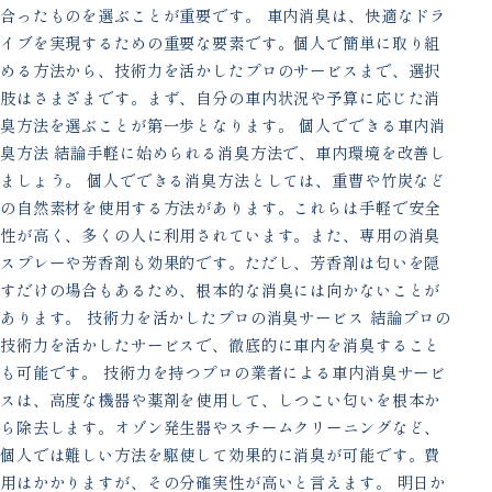
合ったものを選ぶことが重要です。 車内消臭は、快適なドラ
イブを実現するための重要な要素です。個人で簡単に取り組
める方法から、技術力を活かしたプロのサービスまで、選択
肢はさまざまです。まず、自分の車内状況や予算に応じた消
臭方法を選ぶことが第一歩となります。 個人でできる車内消
臭方法 結論手軽に始められる消臭方法で、車内環境を改善し
ましょう。 個人でできる消臭方法としては、重曹や竹炭など
の自然素材を使用する方法があります。これらは手軽で安全
性が高く、多くの人に利用されています。また、専用の消臭
スプレーや芳香剤も効果的です。ただし、芳香剤は匂いを隠
すだけの場合もあるため、根本的な消臭には向かないことが
あります。 技術力を活かしたプロの消臭サービス 結論プロの
技術力を活かしたサービスで、徹底的に車内を消臭すること
も可能です。 技術力を持つプロの業者による車内消臭サービ
スは、高度な機器や薬剤を使用して、しつこい匂いを根本か
ら除去します。オゾン発生器やスチームクリーニングなど、
個人では難しい方法を駆使して効果的に消臭が可能です。費
用はかかりますが、その分確実性が高いと言えます。 明日か