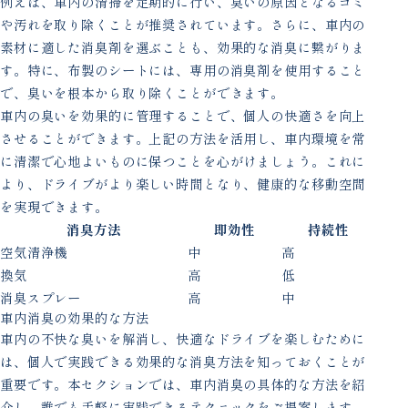
例えば、車内の清掃を定期的に行い、臭いの原因となるゴミ
や汚れを取り除くことが推奨されています。さらに、車内の
素材に適した消臭剤を選ぶことも、効果的な消臭に繋がりま
す。特に、布製のシートには、専用の消臭剤を使用すること
で、臭いを根本から取り除くことができます。
車内の臭いを効果的に管理することで、個人の快適さを向上
させることができます。上記の方法を活用し、車内環境を常
に清潔で心地よいものに保つことを心がけましょう。これに
より、ドライブがより楽しい時間となり、健康的な移動空間
を実現できます。
消臭方法
即効性
持続性
空気清浄機
中
高
換気
高
低
消臭スプレー
高
中
車内消臭の効果的な方法
車内の不快な臭いを解消し、快適なドライブを楽しむために
は、個人で実践できる効果的な消臭方法を知っておくことが
重要です。本セクションでは、車内消臭の具体的な方法を紹
介し、誰でも手軽に実践できるテクニックをご提案します。