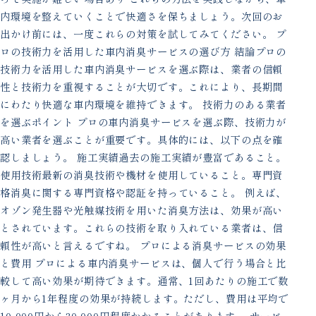
内環境を整えていくことで快適さを保ちましょう。次回のお
出かけ前には、一度これらの対策を試してみてください。 プ
ロの技術力を活用した車内消臭サービスの選び方 結論プロの
技術力を活用した車内消臭サービスを選ぶ際は、業者の信頼
性と技術力を重視することが大切です。これにより、長期間
にわたり快適な車内環境を維持できます。 技術力のある業者
を選ぶポイント プロの車内消臭サービスを選ぶ際、技術力が
高い業者を選ぶことが重要です。具体的には、以下の点を確
認しましょう。 施工実績過去の施工実績が豊富であること。
使用技術最新の消臭技術や機材を使用していること。専門資
格消臭に関する専門資格や認証を持っていること。 例えば、
オゾン発生器や光触媒技術を用いた消臭方法は、効果が高い
とされています。これらの技術を取り入れている業者は、信
頼性が高いと言えるですね。 プロによる消臭サービスの効果
と費用 プロによる車内消臭サービスは、個人で行う場合と比
較して高い効果が期待できます。通常、1回あたりの施工で数
ヶ月から1年程度の効果が持続します。ただし、費用は平均で
10,000円から30,000円程度かかることがあります。 サービ