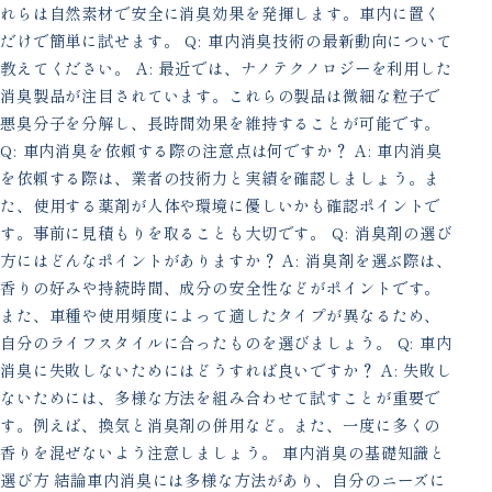
れらは自然素材で安全に消臭効果を発揮します。車内に置く
だけで簡単に試せます。 Q: 車内消臭技術の最新動向について
教えてください。 A: 最近では、ナノテクノロジーを利用した
消臭製品が注目されています。これらの製品は微細な粒子で
悪臭分子を分解し、長時間効果を維持することが可能です。
Q: 車内消臭を依頼する際の注意点は何ですか？ A: 車内消臭
を依頼する際は、業者の技術力と実績を確認しましょう。ま
た、使用する薬剤が人体や環境に優しいかも確認ポイントで
す。事前に見積もりを取ることも大切です。 Q: 消臭剤の選び
方にはどんなポイントがありますか？ A: 消臭剤を選ぶ際は、
香りの好みや持続時間、成分の安全性などがポイントです。
また、車種や使用頻度によって適したタイプが異なるため、
自分のライフスタイルに合ったものを選びましょう。 Q: 車内
消臭に失敗しないためにはどうすれば良いですか？ A: 失敗し
ないためには、多様な方法を組み合わせて試すことが重要で
す。例えば、換気と消臭剤の併用など。また、一度に多くの
香りを混ぜないよう注意しましょう。 車内消臭の基礎知識と
選び方 結論車内消臭には多様な方法があり、自分のニーズに