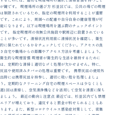
が鍵です。 喫煙場所の選び方 杉並区では、公共の場での喫煙
は制限されているため、指定の喫煙所を利用することが重要
です。これにより、周囲への配慮や自分自身の健康管理が可
能になります。以下は喫煙場所を選ぶ際のチェックポイント
です。 指定喫煙所の有無公共施設や駅周辺に設置されている
ことが多いです。清掃状況利用前に清掃状況を確認し、衛生
的に保たれているかをチェックしてください。アクセスの良
さ自宅や職場からの距離やアクセス方法を考慮しましょう。
衛生的な喫煙習慣 喫煙者が衛生的な生活を維持するために
は、定期的な清掃と適切なゴミ処理が欠かせません。特に、
灰皿や使用済みタバコの処理は重要です。 携帯灰皿の使用外
出時には携帯灰皿を持参し、適切に吸い殻を処理しましょ
う。定期的なクリーニング自宅の喫煙スペースは少なくとも
週1回は清掃し、空気清浄機などを活用して空気を清潔に保ち
ましょう。 最近の動向と注意点 最近では、杉並区内でも禁煙
エリアが増えており、違反すると罰金が科せられることもあ
ります。また、新型コロナウイルス感染症対策として、密集