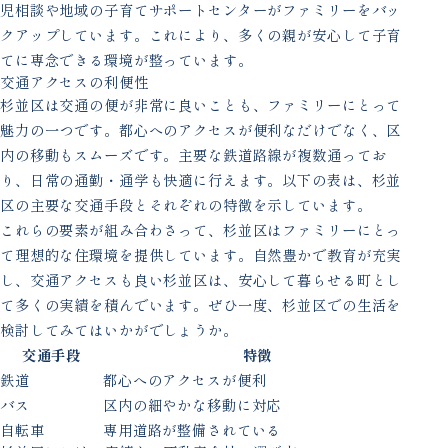
児相談や地域の子育てサポートセンターがファミリーをバッ
クアップしています。これにより、多くの親が安心して子育
てに専念できる環境が整っています。
交通アクセスの利便性
杉並区は交通の便が非常に良いことも、ファミリーにとって
魅力の一つです。都心へのアクセスが便利なだけでなく、区
内の移動もスムーズです。主要な鉄道路線が複数通ってお
り、日常の通勤・通学も快適に行えます。以下の表は、杉並
区の主要な交通手段とそれぞれの特徴を示しています。
これらの要素が組み合わさって、杉並区はファミリーにとっ
て理想的な住環境を提供しています。自然豊かで教育が充実
し、交通アクセスも良い杉並区は、安心して暮らせる町とし
て多くの実績を積んでいます。ぜひ一度、杉並区での生活を
検討してみてはいかがでしょうか。
交通手段
特徴
鉄道
都心へのアクセスが便利
バス
区内の細やかな移動に対応
自転車
専用道路が整備されている