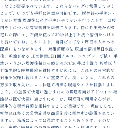
トなどが販売されています。これらをバッグに常備しておく
ことで、いつでも手軽に消毒が可能です。 喫煙後の手洗い・
うがい習慣 喫煙後は必ず手洗いやうがいを行うことで、口腔
内や手についた有害物質を除去できます。特に外出先から帰
宅した際には、石鹸を使って30秒以上手を洗う習慣をつける
と良いですね。これにより、自身だけでなく周囲の人々への
配慮にもつながります。 対策頻度方法 灰皿の清掃毎日水洗い
後、乾燥させる 床の消毒1日1回アルコールスプレーで拭く 手
洗い・うがい喫煙後毎回石鹸と流水で30秒以上洗う 杉並区内
で衛生的な喫煙環境を維持するためには、これらの日常的な
対策を実施し続けることが重要です。次回からは、これらの
方法を取り入れ、より快適で清潔な喫煙ライフを目指しまし
ょう。 杉並区で快適に過ごすための喫煙者向けアドバイス 結
論杉並区で快適に過ごすためには、喫煙所の利用を心がけ、
衛生的な喫煙習慣を維持することが重要です。 理由として、
杉並区は多くの公共施設や商業施設に喫煙所が設置されてい
ますが、場所によっては混雑することもあります。そのた
め、事前に喫煙所の位置を確認しておくと便利です。また、