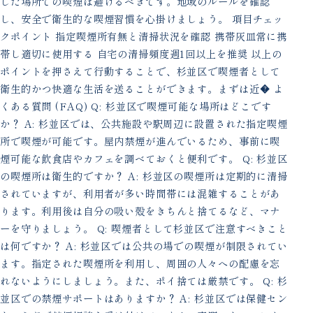
した場所での喫煙は避けるべきです。地域のルールを確認
し、安全で衛生的な喫煙習慣を心掛けましょう。 項目チェッ
クポイント 指定喫煙所有無と清掃状況を確認 携帯灰皿常に携
帯し適切に使用する 自宅の清掃頻度週1回以上を推奨 以上の
ポイントを押さえて行動することで、杉並区で喫煙者として
衛生的かつ快適な生活を送ることができます。まずは近� よ
くある質問 (FAQ) Q: 杉並区で喫煙可能な場所はどこです
か？ A: 杉並区では、公共施設や駅周辺に設置された指定喫煙
所で喫煙が可能です。屋内禁煙が進んでいるため、事前に喫
煙可能な飲食店やカフェを調べておくと便利です。 Q: 杉並区
の喫煙所は衛生的ですか？ A: 杉並区の喫煙所は定期的に清掃
されていますが、利用者が多い時間帯には混雑することがあ
ります。利用後は自分の吸い殻をきちんと捨てるなど、マナ
ーを守りましょう。 Q: 喫煙者として杉並区で注意すべきこと
は何ですか？ A: 杉並区では公共の場での喫煙が制限されてい
ます。指定された喫煙所を利用し、周囲の人々への配慮を忘
れないようにしましょう。また、ポイ捨ては厳禁です。 Q: 杉
並区での禁煙サポートはありますか？ A: 杉並区では保健セン