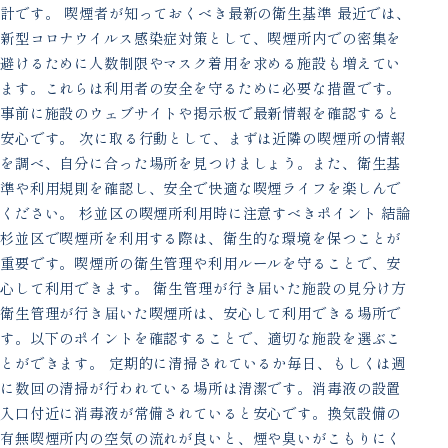
計です。 喫煙者が知っておくべき最新の衛生基準 最近では、
新型コロナウイルス感染症対策として、喫煙所内での密集を
避けるために人数制限やマスク着用を求める施設も増えてい
ます。これらは利用者の安全を守るために必要な措置です。
事前に施設のウェブサイトや掲示板で最新情報を確認すると
安心です。 次に取る行動として、まずは近隣の喫煙所の情報
を調べ、自分に合った場所を見つけましょう。また、衛生基
準や利用規則を確認し、安全で快適な喫煙ライフを楽しんで
ください。 杉並区の喫煙所利用時に注意すべきポイント 結論
杉並区で喫煙所を利用する際は、衛生的な環境を保つことが
重要です。喫煙所の衛生管理や利用ルールを守ることで、安
心して利用できます。 衛生管理が行き届いた施設の見分け方
衛生管理が行き届いた喫煙所は、安心して利用できる場所で
す。以下のポイントを確認することで、適切な施設を選ぶこ
とができます。 定期的に清掃されているか毎日、もしくは週
に数回の清掃が行われている場所は清潔です。消毒液の設置
入口付近に消毒液が常備されていると安心です。換気設備の
有無喫煙所内の空気の流れが良いと、煙や臭いがこもりにく