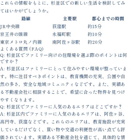
これらの情報をもとに、杉並区での新しい生活を検討してみ
てはいかがでしょうか。
路線
主要駅
都心までの時間
JR中央線
荻窪駅
約15分
京王井の頭線
永福町駅
約10分
東京メトロ丸ノ内線
南阿佐ヶ谷駅
約20分
よくある質問 (FAQ)
Q: 杉並区でファミリー向けの住環境を選ぶ際のポイントは何
ですか？
A: 杉並区はファミリーにとって住みやすい環境が整っていま
す。特に注目すべきポイントは、教育機関の充実、公園や自
然の多さ、安全な地域コミュニティなどです。また、実績あ
る不動産会社に相談することで、希望に合った物件を見つけ
やすくなります。
Q: 杉並区でファミリーに人気のあるエリアはどこですか？
A: 杉並区内でファミリーに人気のあるエリアは、阿佐ヶ谷、
高円寺、荻窪などです。これらのエリアは、教育施設が充実
しているだけでなく、買い物や交通の利便性が高い点でも評
価されています。実績ある不動産会社を通じて、具体的な情