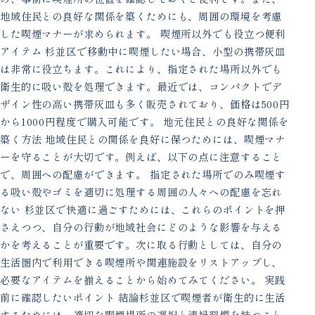
地域住民との良好な関係を築くためにも、周囲の環境を考慮
した喫煙マナーが求められます。 喫煙所以外でも役立つ便利
アイテム 杉並区で移動中に喫煙したい場合、小型の携帯灰皿
は非常に役立ちます。これにより、指定された場所以外でも
衛生的に吸い殻を処理できます。最近では、コンパクトでデ
ザイン性の高い携帯灰皿も多く販売されており、価格は500円
から1000円程度で購入可能です。 地元住民との良好な関係を
築く方法 地域住民との関係を良好に保つためには、喫煙マナ
ーを守ることが大切です。例えば、以下の点に注意すること
で、周囲への配慮ができます。 指定された場所でのみ喫煙す
る吸い殻やゴミを適切に処理する周囲の人々への配慮を忘れ
ない 杉並区で快適に過ごすためには、これらのポイントを押
さえつつ、自分の行動が地域社会にどのような影響を与える
かを考えることが重要です。次に取る行動としては、自分の
生活圏内で利用できる喫煙所や関連施設をリストアップし、
必要なアイテムを揃えることから始めてみてください。 実践
前に確認したいポイント 結論杉並区で喫煙者が衛生的に生活
するためには、適切な喫煙場所の選択と清掃習慣を持つこと