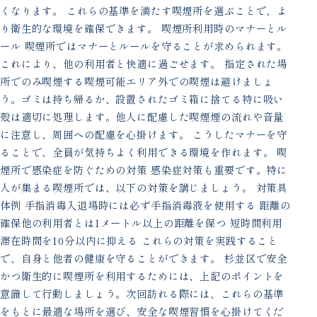
くなります。 これらの基準を満たす喫煙所を選ぶことで、よ
り衛生的な環境を確保できます。 喫煙所利用時のマナーとル
ール 喫煙所ではマナーとルールを守ることが求められます。
これにより、他の利用者と快適に過ごせます。 指定された場
所でのみ喫煙する喫煙可能エリア外での喫煙は避けましょ
う。ゴミは持ち帰るか、設置されたゴミ箱に捨てる特に吸い
殻は適切に処理します。他人に配慮した喫煙煙の流れや音量
に注意し、周囲への配慮を心掛けます。 こうしたマナーを守
ることで、全員が気持ちよく利用できる環境を作れます。 喫
煙所で感染症を防ぐための対策 感染症対策も重要です。特に
人が集まる喫煙所では、以下の対策を講じましょう。 対策具
体例 手指消毒入退場時には必ず手指消毒液を使用する 距離の
確保他の利用者とは1メートル以上の距離を保つ 短時間利用
滞在時間を10分以内に抑える これらの対策を実践すること
で、自身と他者の健康を守ることができます。 杉並区で安全
かつ衛生的に喫煙所を利用するためには、上記のポイントを
意識して行動しましょう。次回訪れる際には、これらの基準
をもとに最適な場所を選び、安全な喫煙習慣を心掛けてくだ