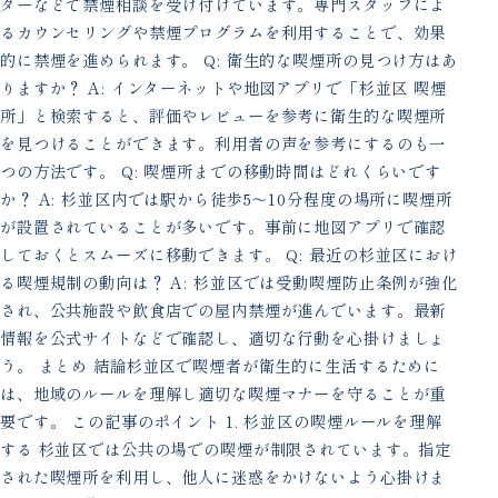
ターなどで禁煙相談を受け付けています。専門スタッフによ
るカウンセリングや禁煙プログラムを利用することで、効果
的に禁煙を進められます。 Q: 衛生的な喫煙所の見つけ方はあ
りますか？ A: インターネットや地図アプリで「杉並区 喫煙
所」と検索すると、評価やレビューを参考に衛生的な喫煙所
を見つけることができます。利用者の声を参考にするのも一
つの方法です。 Q: 喫煙所までの移動時間はどれくらいです
か？ A: 杉並区内では駅から徒歩5〜10分程度の場所に喫煙所
が設置されていることが多いです。事前に地図アプリで確認
しておくとスムーズに移動できます。 Q: 最近の杉並区におけ
る喫煙規制の動向は？ A: 杉並区では受動喫煙防止条例が強化
され、公共施設や飲食店での屋内禁煙が進んでいます。最新
情報を公式サイトなどで確認し、適切な行動を心掛けましょ
う。 まとめ 結論杉並区で喫煙者が衛生的に生活するために
は、地域のルールを理解し適切な喫煙マナーを守ることが重
要です。 この記事のポイント 1. 杉並区の喫煙ルールを理解
する 杉並区では公共の場での喫煙が制限されています。指定
された喫煙所を利用し、他人に迷惑をかけないよう心掛けま