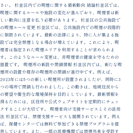
さい。 杉並区内での喫煙に関する最新動向 結論杉並区では、
喫煙に関するルールや施設の変化が進んでおり、喫煙者は新
しい動向に注意を払う必要があります。 杉並区の公共施設で
の喫煙ルール変更 杉並区では、公共施設内での喫煙が段階的
に制限されています。最新の法律により、特に人が集まる施
設では完全禁煙となる場合が増えています。これにより、喫
煙者は指定された喫煙エリアを利用することが求められま
す。このようなルール変更は、非喫煙者の健康を守るための
措置です。 喫煙所の新設や閉鎖情報 杉並区内では、新たな喫
煙所の設置や既存の喫煙所の閉鎖が進行中です。例えば、
2023年には5つの新しい喫煙所が設置されましたが、同時に3
つの場所で閉鎖も行われました。この動きは、地域住民から
の要望や衛生的な環境保持を目的としています。最新情報を
得るためには、区役所や公式ウェブサイトを定期的にチェッ
クすることが大切です。 喫煙者向け支援サービスとその活用
法 杉並区では、禁煙支援サービスも展開されています。例え
ば、保健センターでは無料で参加できる禁煙プログラムを提
供しています。また、一部の医療機関では禁煙外来を受診す