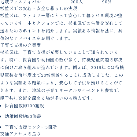
地域フェスティバル
200人
90%
杉並区での安心・安全な暮らしの実現
杉並区は、ファミリー層にとって安心して暮らせる環境が整
っています。本セクションでは、杉並区での生活を安心して
送るためのポイントを紹介します。実績ある情報を基に、具
体的なアドバイスをお届けします。
子育て支援の充実度
杉並区は、子育て支援が充実していることで知られていま
す。特に、保育園や幼稚園の数が多く、待機児童問題の解決
に向けた取り組みが進んでいます。例えば、2019年には待機
児童数を前年度比で20%削減することに成功しました。この
ような実績ある施策により、安心して子供を預けることがで
きます。また、地域の子育てサークルやイベントも豊富で、
親子共に交流を深める場が多いのも魅力です。
保育園数約100施設
幼稚園数約50施設
子育て支援センター5箇所
交通アクセスの良さ