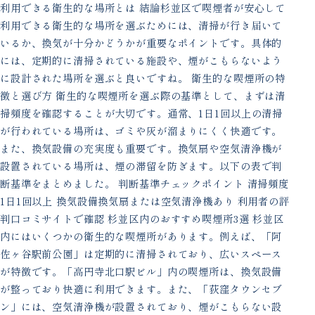
利用できる衛生的な場所とは 結論杉並区で喫煙者が安心して
利用できる衛生的な場所を選ぶためには、清掃が行き届いて
いるか、換気が十分かどうかが重要なポイントです。具体的
には、定期的に清掃されている施設や、煙がこもらないよう
に設計された場所を選ぶと良いですね。 衛生的な喫煙所の特
徴と選び方 衛生的な喫煙所を選ぶ際の基準として、まずは清
掃頻度を確認することが大切です。通常、1日1回以上の清掃
が行われている場所は、ゴミや灰が溜まりにくく快適です。
また、換気設備の充実度も重要です。換気扇や空気清浄機が
設置されている場所は、煙の滞留を防ぎます。以下の表で判
断基準をまとめました。 判断基準チェックポイント 清掃頻度
1日1回以上 換気設備換気扇または空気清浄機あり 利用者の評
判口コミサイトで確認 杉並区内のおすすめ喫煙所3選 杉並区
内にはいくつかの衛生的な喫煙所があります。例えば、「阿
佐ヶ谷駅前公園」は定期的に清掃されており、広いスペース
が特徴です。「高円寺北口駅ビル」内の喫煙所は、換気設備
が整っており快適に利用できます。また、「荻窪タウンセブ
ン」には、空気清浄機が設置されており、煙がこもらない設