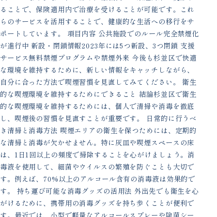
ることで、保険適用内で治療を受けることが可能です。これ
らのサービスを活用することで、健康的な生活への移行をサ
ポートしています。 項目内容 公共施設でのルール完全禁煙化
が進行中 新設・閉鎖情報2023年には5つ新設、3つ閉鎖 支援
サービス無料禁煙プログラムや禁煙外来 今後も杉並区で快適
な環境を維持するために、新しい情報をキャッチしながら、
自分に合った方法で喫煙習慣を見直してみてください。 衛生
的な喫煙環境を維持するためにできること 結論杉並区で衛生
的な喫煙環境を維持するためには、個人で清掃や消毒を徹底
し、喫煙後の習慣を見直すことが重要です。 日常的に行うべ
き清掃と消毒方法 喫煙エリアの衛生を保つためには、定期的
な清掃と消毒が欠かせません。特に灰皿や喫煙スペースの床
は、1日1回以上の頻度で掃除することを心がけましょう。消
毒液を使用して、細菌やウイルスの繁殖を防ぐことも大切で
す。例えば、70%以上のアルコール含有の消毒液は効果的で
す。 持ち運び可能な消毒グッズの活用法 外出先でも衛生を心
がけるために、携帯用の消毒グッズを持ち歩くことが便利で
す。最近では、小型で軽量なアルコールスプレーや除菌シー