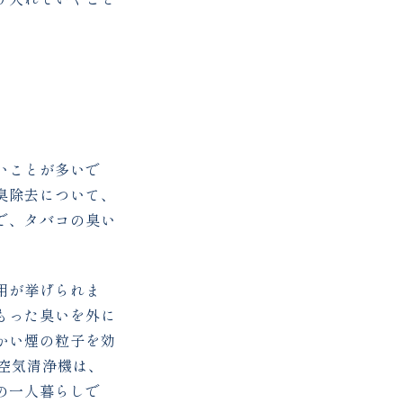
いことが多いで
臭除去について、
で、タバコの臭い
用が挙げられま
もった臭いを外に
かい煙の粒子を効
空気清浄機は、
の一人暮らしで