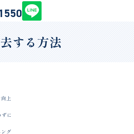
-1550
除去する方法
力向上
めずに
ニング