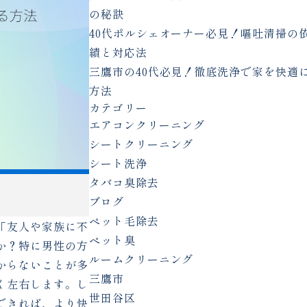
の秘訣
40代ポルシェオーナー必見！嘔吐清掃の
績と対応法
三鷹市の40代必見！徹底洗浄で家を快適
方法
カテゴリー
エアコンクリーニング
シートクリーニング
シート洗浄
タバコ臭除去
ブログ
ペット毛除去
「友人や家族に不
ペット臭
か？特に男性の方
ルームクリーニング
からないことが多
三鷹市
く左右します。し
世田谷区
できれば、より快