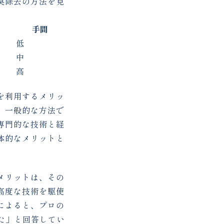
臭除去の方法を見
果
手間
低
中
高
を利用するメリッ
、一般的な方法で
専門的な技術と経
体的なメリットと
メリットは、その
高度な技術を駆使
によると、プロの
た」と回答してい