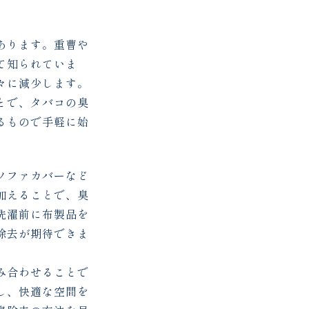
。
あります。重曹や
て知られていま
々に減少します。
とで、タバコの臭
るもので手軽に始
ソファカバーなど
加えることで、臭
洗濯前に布製品を
除去が期待できま
み合わせることで
し、快適な空間を