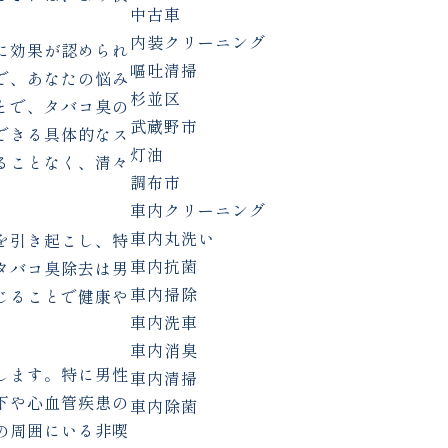
中古車
内装クリーニング
に効果が認められ
嘔吐清掃
で、あなたの悩み
杉並区
とで、タバコ臭の
武蔵野市
できる具体的なス
灯油
ることなく、清々
調布市
車内クリーニング
車内丸洗い
を引き起こし、特
車内抗菌
タバコ臭除去は男
車内掃除
じることで健康や
車内洗車
車内消臭
します。特に男性
車内清掃
下や心血管疾患の
車内除菌
の周囲にいる非喫