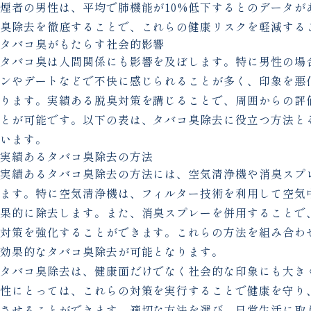
煙者の男性は、平均で肺機能が10%低下するとのデータが
臭除去を徹底することで、これらの健康リスクを軽減する
タバコ臭がもたらす社会的影響
タバコ臭は人間関係にも影響を及ぼします。特に男性の場
ンやデートなどで不快に感じられることが多く、印象を悪
ります。実績ある脱臭対策を講じることで、周囲からの評
とが可能です。以下の表は、タバコ臭除去に役立つ方法と
います。
実績あるタバコ臭除去の方法
実績あるタバコ臭除去の方法には、空気清浄機や消臭スプ
ます。特に空気清浄機は、フィルター技術を利用して空気
果的に除去します。また、消臭スプレーを併用することで
対策を強化することができます。これらの方法を組み合わ
効果的なタバコ臭除去が可能となります。
タバコ臭除去は、健康面だけでなく社会的な印象にも大き
性にとっては、これらの対策を実行することで健康を守り
させることができます。適切な方法を選び、日常生活に取