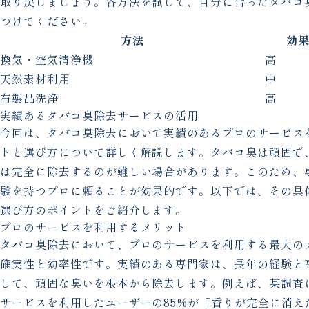
取り戻しましょう。各方法を試して、自分に合ったタバコ
つけてください。
方法
効
換気・空気清浄機
高
天然素材利用
中
布製品洗浄
高
実績あるタバコ臭除去サービスの活用
今回は、タバコ臭除去において実績のあるプロのサービス
トと選び方について詳しく解説します。タバコ臭は頑固で
は完全に除去するのが難しい場合があります。このため、
験を持つプロに頼ることが効果的です。以下では、その具
選び方のポイントをご紹介します。
プロのサービスを利用するメリット
タバコ臭除去において、プロのサービスを利用する最大の
確実性と効率性です。実績のある専門家は、長年の経験と
して、頑固な臭いを根本から除去します。例えば、某調査
サービスを利用したユーザーの85%が「香りが完全に消え