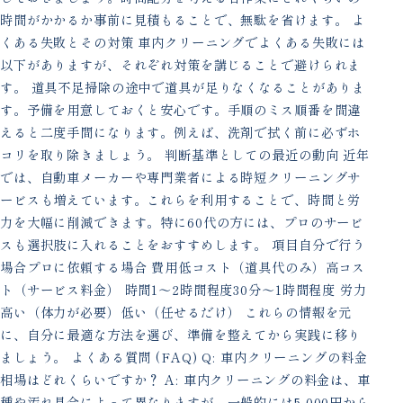
時間がかかるか事前に見積もることで、無駄を省けます。 よ
くある失敗とその対策 車内クリーニングでよくある失敗には
以下がありますが、それぞれ対策を講じることで避けられま
す。 道具不足掃除の途中で道具が足りなくなることがありま
す。予備を用意しておくと安心です。手順のミス順番を間違
えると二度手間になります。例えば、洗剤で拭く前に必ずホ
コリを取り除きましょう。 判断基準としての最近の動向 近年
では、自動車メーカーや専門業者による時短クリーニングサ
ービスも増えています。これらを利用することで、時間と労
力を大幅に削減できます。特に60代の方には、プロのサービ
スも選択肢に入れることをおすすめします。 項目自分で行う
場合プロに依頼する場合 費用低コスト（道具代のみ）高コス
ト（サービス料金） 時間1〜2時間程度30分〜1時間程度 労力
高い（体力が必要）低い（任せるだけ） これらの情報を元
に、自分に最適な方法を選び、準備を整えてから実践に移り
ましょう。 よくある質問 (FAQ) Q: 車内クリーニングの料金
相場はどれくらいですか？ A: 車内クリーニングの料金は、車
種や汚れ具合によって異なりますが、一般的には5,000円から