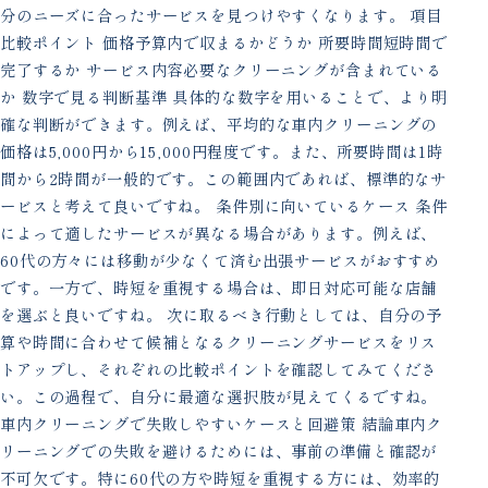
分のニーズに合ったサービスを見つけやすくなります。 項目
比較ポイント 価格予算内で収まるかどうか 所要時間短時間で
完了するか サービス内容必要なクリーニングが含まれている
か 数字で見る判断基準 具体的な数字を用いることで、より明
確な判断ができます。例えば、平均的な車内クリーニングの
価格は5,000円から15,000円程度です。また、所要時間は1時
間から2時間が一般的です。この範囲内であれば、標準的なサ
ービスと考えて良いですね。 条件別に向いているケース 条件
によって適したサービスが異なる場合があります。例えば、
60代の方々には移動が少なくて済む出張サービスがおすすめ
です。一方で、時短を重視する場合は、即日対応可能な店舗
を選ぶと良いですね。 次に取るべき行動としては、自分の予
算や時間に合わせて候補となるクリーニングサービスをリス
トアップし、それぞれの比較ポイントを確認してみてくださ
い。この過程で、自分に最適な選択肢が見えてくるですね。
車内クリーニングで失敗しやすいケースと回避策 結論車内ク
リーニングでの失敗を避けるためには、事前の準備と確認が
不可欠です。特に60代の方や時短を重視する方には、効率的