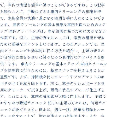
で、車内の清潔を簡単に保つことができるですね。この記事
を読むことで、手軽にできる車内クリーニングの知識を得
て、家族全員が快適に過ごせる空間を手に入れることができ
ます。 車内クリーニングの基本清潔な車内を保つためのステ
ップ 車内クリーニングは、車を清潔に保つために欠かせない
作業です。特に、主婦の方々にとっては、家族の健康を守る
ために重要なポイントとなります。このセクションでは、車
内クリーニングを効率的に行う方法を紹介し、主婦の皆さん
が日常的に車をきれいに保つための具体的なアドバイスを提
供します。 車内クリーニングの基本ステップ 車内クリーニン
グを効率的に行うためには、基本ステップを押さえることが
重要です。まず、掃除機を使ってシートやフロアマットのホ
コリやゴミを取り除きます。次に、窓やダッシュボードを専
用のクリーナーで拭き上げ、最後に消臭スプレーで仕上げま
す。これにより、車内の清潔感が大幅に向上します。 主婦に
おすすめの時短テクニック 忙しい主婦の方々には、時短テク
ニックが役立ちます。例えば、週に一度、簡単な掃除をルー
ティン化することで、汚れが溜まるのを防ぎます。また、車