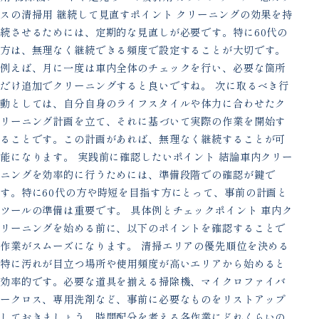
スの清掃用 継続して見直すポイント クリーニングの効果を持
続させるためには、定期的な見直しが必要です。特に60代の
方は、無理なく継続できる頻度で設定することが大切です。
例えば、月に一度は車内全体のチェックを行い、必要な箇所
だけ追加でクリーニングすると良いですね。 次に取るべき行
動としては、自分自身のライフスタイルや体力に合わせたク
リーニング計画を立て、それに基づいて実際の作業を開始す
ることです。この計画があれば、無理なく継続することが可
能になります。 実践前に確認したいポイント 結論車内クリー
ニングを効率的に行うためには、準備段階での確認が鍵で
す。特に60代の方や時短を目指す方にとって、事前の計画と
ツールの準備は重要です。 具体例とチェックポイント 車内ク
リーニングを始める前に、以下のポイントを確認することで
作業がスムーズになります。 清掃エリアの優先順位を決める
特に汚れが目立つ場所や使用頻度が高いエリアから始めると
効率的です。必要な道具を揃える掃除機、マイクロファイバ
ークロス、専用洗剤など、事前に必要なものをリストアップ
しておきましょう。時間配分を考える各作業にどれくらいの