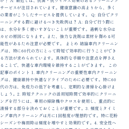
か？ A: 最近では、抗菌・抗ウイルス効果のあるクリーニング
サービスが注目されています。健康意識の高まりから、多く
の業者がこうしたサービスを提供しています。 Q: 自分でクリ
ーニングする際に避けるべき失敗例は？ A: 自分で行う際に
は、水分を多く使いすぎないことが重要です。過剰な水分は
カビの原因になります。また、強力な洗剤は素材を傷める可
能性があるため注意が必要です。 まとめ 結論車内クリーニン
グは、特に60代の方にとって時短で効率的に行うことができ
る方法が求められています。具体的な手順や注意点を押さえ
ることで、快適な車内環境を維持することができます。 この
記事のポイント 1. 車内クリーニングの重要性車内クリーニン
グは、健康維持や快適なドライブのために必要です。特に60
代の方は、免疫力の低下を考慮し、定期的な清掃を心掛けま
しょう。2. 時短テクニックの活用短時間で効率的にクリーニ
ングを行うには、専用の掃除機やクロスを使用し、重点的に
清掃する部分を決めておくことが重要です。3. 頻度とタイミ
ング車内クリーニングは月に1回程度が理想的です。特に花粉
シーズンや梅雨時は頻度を増やすと効果的です。4. 安全性へ