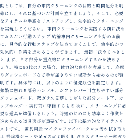
動としては、自分の車内クリーニングの目的と時間配分を明
確にし、それに基づいた計画を立てましょう。そして、必要
なアイテムや手順をリストアップし、効率的なクリーニング
を実現してください。 車内クリーニングを実践する前に決め
ておきたい行動ステップ 結論車内クリーニングを始める前
に、具体的な行動ステップを決めておくことで、効率的かつ
効果的に作業を進めることができます。 最初に決めるべきこ
と まず、どの部分を重点的にクリーニングするかを決めまし
ょう。特に60代の方の場合、体力的な負担を考慮して、座席
やダッシュボードなど手が届きやすい場所から始めるのが賢
明です。具体的には、以下のように優先順位を設定します。
頻繁に触れる部分ハンドル、シフトレバー目立ちやすい部分
ダッシュボード、窓ガラス見落としがちな部分シート下、カ
ップホルダー 実行前に準備するもの 次に、クリーニングに必
要な道具を準備しましょう。時短のためにも効率よく作業を
進められる道具選びが重要です。以下は基本的なアイテムリ
ストです。 道具用途 マイクロファイバークロス汚れ拭き取り
用 掃除機シートや足元のゴミ吸引用 ガラスクリーナー窓ガラ