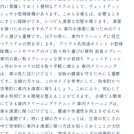
内に常備しておくと便利なアイテムとして、ウェットティッ
シュや小型掃除機があります。これらを使えば、必要なとき
にすぐに掃除ができ、いつでも清潔な状態を保てます。 清潔
を保つためのおすすめアイテム 車内を清潔に保つためのアイ
テム選びも重要です。以下の表に、車内クリーニングに役立
つアイテムの例を示します。 アイテム名用途ポイント 小型掃
除機シートやフロアのゴミ取り持ち運びが便利 消臭スプレー
車内の臭い取りフレッシュな香りが長持ち ウェットティッシ
ュ汚れやホコリの拭き取り手軽に使える 車内クリーニング
は、車の見た目だけでなく、家族の健康を守るためにも重要
です。主婦の方々は、このガイドを参考にして、効率的かつ
効果的に車内を清潔に保ちましょう。これにより、安心して
車を利用できる環境を整えることができます。 主婦でも簡単
にできる車内クリーニングテクニック 車内クリーニングは、
車を清潔に保つだけでなく、健康や快適性を向上させるため
にも重要です。特に主婦の方々にとっては、日常の忙しさの
中で効率的に車内を清潔に保つ方法を知っておくことが大切
です。このセクションでは、車内クリーニングの効果的な方