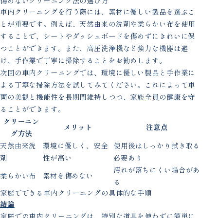
傷めないクリーニング法の選び方
車内クリーニングを行う際には、素材に優しい製品を選ぶこ
とが重要です。例えば、天然由来の洗剤や柔らかい布を使用
することで、シートやダッシュボードを傷めずにきれいに保
つことができます。また、高圧洗浄機など強力な機器は避
け、手作業で丁寧に掃除することをお勧めします。
次回の車内クリーニングでは、環境に優しい製品と手作業に
よる丁寧な掃除方法を試してみてください。これによって車
両の美観と機能性を長期間維持しつつ、家族全員の健康を守
ることができます。
クリーニン
メリット
注意点
グ方法
天然由来洗
環境に優しく、安全
使用後はしっかり拭き取る
剤
性が高い
必要あり
汚れが落ちにくい場合があ
柔らかい布
素材を傷めない
る
家庭でできる車内クリーニングの具体的な手順
結論
家庭での車内クリーニングは、特別な道具を使わずに簡単に