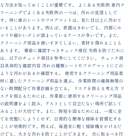
な方法を知っておくことが重要です。 よくある失敗例 車内ク
リーニングでよくある失敗例の一つは、汚れの見落としで
す。特に車のシートやフロアマットは、見た目以上に汚れて
いることがあります。例えば、表面はきれいでも、内部にホ
コリや細かいゴミが溜まっているケースが多いです。また、
クリーニング用品を使いすぎてしまい、素材を傷めることも
あります。 事前に確認すべきチェック項目 失敗を防ぐために
は、以下のチェック項目を参考にしてください。 チェック項
目具体的な確認内容 汚れの種類シートやフロアマットにどの
ような汚れがあるか確認する。 使用するクリーニング用品素
材に適したクリーニング用品を選ぶ。 作業時間の確保無理の
ない時間配分で作業計画を立てる。 リスクを抑える考え方 リ
スクを抑えるためには、作業前に使用するクリーニング用品
の説明書をよく読み、テストとして目立たない場所で試して
みることが大切です。また、時短を図るためには、一度に全
てを完璧にしようとせず、日常的な簡単な掃除を習慣化する
ことが効果的です。例えば、毎週末に軽く掃除機をかけるだ
けでも、大きな汚れを防ぐことができます。 次に取るべき行