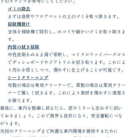
下のステップを参考にしてください。
ゴミの除去
まずは座席やフロアマットの上のゴミを取り除きます。
掃除機掛け
全体を掃除機で吸引し、ホコリや細かいゴミを取り除きま
す。
内装の拭き掃除
中性洗剤をぬるま湯で希釈し、マイクロファイバークロス
でダッシュボードやドアトリムを拭き取ります。これによ
り汚れを落としつつ、傷めずに仕上げることが可能です。
シートクリーニング
布製の場合は専用クリーナーで、革製の場合は革用クリー
ナーで優しく拭きます。これにより素材を傷めずに清潔さ
を保てます。
最後に、車内を整頓し終えたら、窓やミラーも忘れずに拭い
ておきましょう。これで視界も良好になり、安全運転につな
がります。
次回のクリーニングまで快適な車内環境を維持するために