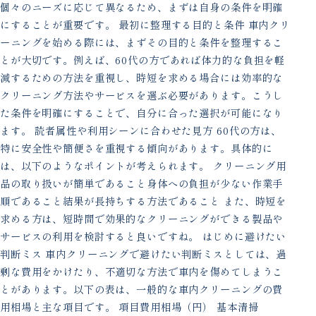
個々のニーズに応じて異なるため、まずは自身の条件を明確
にすることが重要です。 最初に整理する目的と条件 車内クリ
ーニングを始める際には、まずその目的と条件を整理するこ
とが大切です。例えば、60代の方であれば体力的な負担を軽
減するための方法を重視し、時短を求める場合には効率的な
クリーニング方法やサービスを選ぶ必要があります。こうし
た条件を明確にすることで、自分に合った選択が可能になり
ます。 読者属性や利用シーンに合わせた見方 60代の方は、
特に安全性や簡便さを重視する傾向があります。具体的に
は、以下のようなポイントが考えられます。 クリーニング用
品の取り扱いが簡単であること身体への負担が少ない作業手
順であること結果が長持ちする方法であること また、時短を
求める方は、短時間で効果的なクリーニングができる製品や
サービスの利用を検討すると良いですね。 はじめに避けたい
判断ミス 車内クリーニングで避けたい判断ミスとしては、過
剰な費用をかけたり、不適切な方法で車内を傷めてしまうこ
とがあります。以下の表は、一般的な車内クリーニングの費
用相場と主な項目です。 項目費用相場（円） 基本清掃