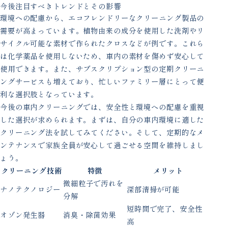
今後注目すべきトレンドとその影響
環境への配慮から、エコフレンドリーなクリーニング製品の
需要が高まっています。植物由来の成分を使用した洗剤やリ
サイクル可能な素材で作られたクロスなどが例です。これら
は化学薬品を使用しないため、車内の素材を傷めず安心して
使用できます。また、サブスクリプション型の定期クリーニ
ングサービスも増えており、忙しいファミリー層にとって便
利な選択肢となっています。
今後の車内クリーニングでは、安全性と環境への配慮を重視
した選択が求められます。まずは、自分の車内環境に適した
クリーニング法を試してみてください。そして、定期的なメ
ンテナンスで家族全員が安心して過ごせる空間を維持しまし
ょう。
クリーニング技術
特徴
メリット
微細粒子で汚れを
ナノテクノロジー
深部清掃が可能
分解
短時間で完了、安全性
オゾン発生器
消臭・除菌効果
高