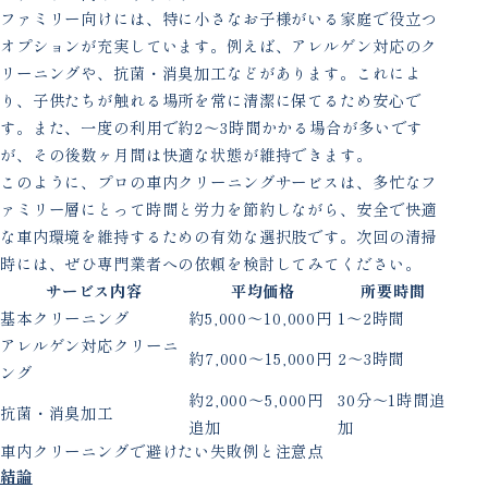
ファミリー向けには、特に小さなお子様がいる家庭で役立つ
オプションが充実しています。例えば、アレルゲン対応のク
リーニングや、抗菌・消臭加工などがあります。これによ
り、子供たちが触れる場所を常に清潔に保てるため安心で
す。また、一度の利用で約2〜3時間かかる場合が多いです
が、その後数ヶ月間は快適な状態が維持できます。
このように、プロの車内クリーニングサービスは、多忙なフ
ァミリー層にとって時間と労力を節約しながら、安全で快適
な車内環境を維持するための有効な選択肢です。次回の清掃
時には、ぜひ専門業者への依頼を検討してみてください。
サービス内容
平均価格
所要時間
基本クリーニング
約5,000〜10,000円
1〜2時間
アレルゲン対応クリーニ
約7,000〜15,000円
2〜3時間
ング
約2,000〜5,000円
30分〜1時間追
抗菌・消臭加工
追加
加
車内クリーニングで避けたい失敗例と注意点
結論