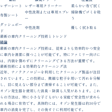
レザーシート
レザー専用クリーナー
柔らかい布で拭く
中性洗剤または専用スプレ
掃除機でゴミを吸
布製シート
ー
う
ダッシュボー
中性洗剤
優しく拭き取る
ド
最新の車内クリーニング技術とトレンド
結論
最新の車内クリーニング技術は、従来よりも効率的かつ安全
に車内を清潔に保つことが可能です。特にファミリー向けに
は、内装を傷めずにクリーニングできる方法が重要です。
最新技術による効果的なクリーニング法
近年、ナノテクノロジーを利用したクリーニング製品が注目
されています。この技術は、微細な粒子を用いて汚れを分解
し、目に見えない部分まで清掃することが可能です。また、
オゾン発生器を使用した消臭・除菌も人気があります。これ
らの方法は、特に小さな子どもがいる家庭で安全性が求めら
れる場合に有効です。具体的には、オゾン発生器は約30分で
車内の消臭を完了し、その後すぐに利用可能です。