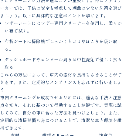
ったクリーニング方法を選ぶことが重要です。特にファミリ
ーカーでは、子供の安全も考慮して刺激の少ない洗剤を選び
ましょう。以下に具体的な注意ポイントを挙げます。
レザーシートにはレザー専用クリーナーを使用し、柔らか
い布で拭く。
布製シートは掃除機でしっかりとゴミやほこりを吸い取
る。
ダッシュボードやコンソール周りは中性洗剤で優しく拭き
取る。
これらの方法によって、車内の素材を長持ちさせることがで
きます。また、定期的なメンテナンスも忘れずに行いましょ
う。
車内クリーニングを成功させるためには、適切な手法と注意
点を知り、それに基づいて行動することが鍵です。実際に試
してみて、自分の車に合った方法を見つけましょう。また、
定期的な清掃習慣も身につけることで、清潔な車内環境を維
持できます。
素材
推奨クリーナー
注意点