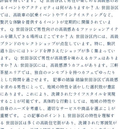
評価を得ています。 Q: 世田谷区で男性が楽しめる高級感のあ
るイベントやアクティビティは何がありますか？ A: 世田谷区
では、高級車の試乗イベントやワインテイスティングなど、
贅沢な体験を提供するイベントが定期的に開催されていま
す。 Q: 世田谷区で男性向けの高級感あるファッションアイテ
ムを購入できる場所はどこですか？ A: 世田谷区内には、高級
ブランドのセレクトショップが点在しています。特に、駒沢
通り沿いにはトレンドを押さえたショップが多く集まってい
ます。 Q: 世田谷区で男性が高級感を味わえるカフェはありま
すか？ A: 世田谷区には、高級感漂うカフェがあります。三軒
茶屋エリアでは、独自のコンセプトを持つカフェでゆったり
とした時間を過ごせます。 記事の結論 結論世田谷区で高級感
を求める男性にとって、地域の特性を活かした選択肢が豊富
にあります。これにより、洗練されたライフスタイルを実現
することが可能です。具体的な行動としては、地域の特性や
自身のニーズを考慮し、適切なサービスや商品を選ぶことが
重要です。 この記事のポイント 1. 世田谷区の特性を理解す
る 世田谷区は多くの高級住宅街があり、洗練された雰囲気が