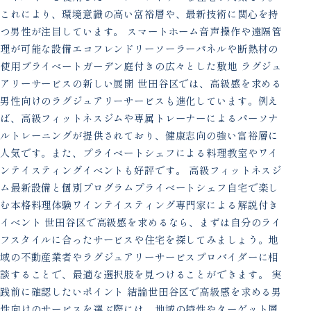
これにより、環境意識の高い富裕層や、最新技術に関心を持
つ男性が注目しています。 スマートホーム音声操作や遠隔管
理が可能な設備エコフレンドリーソーラーパネルや断熱材の
使用プライベートガーデン庭付きの広々とした敷地 ラグジュ
アリーサービスの新しい展開 世田谷区では、高級感を求める
男性向けのラグジュアリーサービスも進化しています。例え
ば、高級フィットネスジムや専属トレーナーによるパーソナ
ルトレーニングが提供されており、健康志向の強い富裕層に
人気です。また、プライベートシェフによる料理教室やワイ
ンテイスティングイベントも好評です。 高級フィットネスジ
ム最新設備と個別プログラムプライベートシェフ自宅で楽し
む本格料理体験ワインテイスティング専門家による解説付き
イベント 世田谷区で高級感を求めるなら、まずは自分のライ
フスタイルに合ったサービスや住宅を探してみましょう。地
域の不動産業者やラグジュアリーサービスプロバイダーに相
談することで、最適な選択肢を見つけることができます。 実
践前に確認したいポイント 結論世田谷区で高級感を求める男
性向けのサービスを選ぶ際には、地域の特性やターゲット層