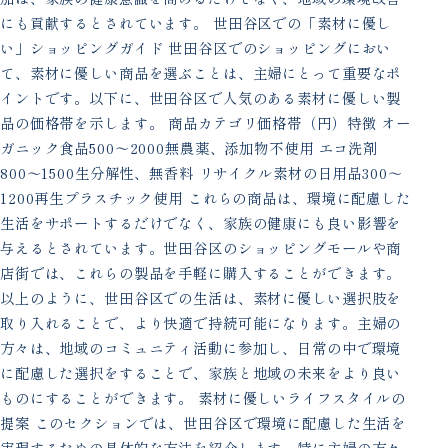
にも貢献するとされています。 世田谷区での「素材に優し
い」ショッピングガイド 世田谷区でのショッピングにおい
て、素材に優しい商品を選ぶことは、主婦にとって重要なポ
イントです。以下に、世田谷区で人気のある素材に優しい製
品の価格帯を示します。 商品カテゴリ価格帯（円）特徴 オー
ガニック食品500〜2000無農薬、添加物不使用 エコ洗剤
800〜1500生分解性、無香料 リサイクル素材の日用品300〜
1200再生プラスチック使用 これらの商品は、環境に配慮した
生活をサポートするだけでなく、家族の健康にも良い影響を
与えるとされています。世田谷区のショッピングモールや商
店街では、これらの製品を手軽に購入することができます。
以上のように、世田谷区での生活は、素材に優しい選択肢を
取り入れることで、より快適で持続可能になります。主婦の
方々は、地域のコミュニティ活動に参加し、日常の中で環境
に配慮した選択をすることで、家族と地域の未来をより良い
ものにすることができます。 素材に優しいライフスタイルの
提案 このセクションでは、世田谷区で環境に配慮した生活を
実現するための具体的な方法を紹介します。特に主婦の方々