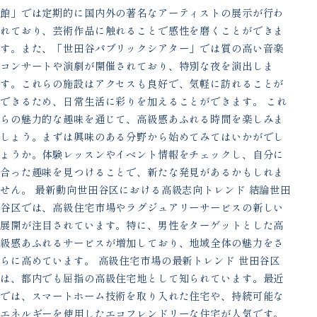
館」では定期的に国内外の著名なアーティストの展示が行わ
れており、芸術作品に触れることで感性を磨くことができま
す。また、「世田谷パブリックシアター」では質の高い音楽
コンサートや演劇が開催されており、特別な夜を演出しま
す。これらの施設はアクセスも良好で、気軽に訪れることが
できるため、日常生活に彩りを加えることができます。 これ
らの魅力的な趣味を通じて、高級感あふれる時間を楽しみま
しょう。まずは興味のある分野から始めてみてはいかがでし
ょうか。体験レッスンやイベント情報をチェックし、自分に
合った趣味を見つけることで、新たな発見があるかもしれま
せん。 最新動向世田谷区における高級志向トレンド 結論世田
谷区では、高級住宅市場やラグジュアリーサービスの新しい
展開が注目されています。特に、男性をターゲットとした高
級感あふれるサービスが増加しており、地域全体の魅力をさ
らに高めています。 高級住宅市場の最新トレンド 世田谷区
は、都内でも屈指の高級住宅地として知られています。最近
では、スマートホーム技術を取り入れた住宅や、持続可能な
エネルギーを使用したエコフレンドリーな住宅が人気です。