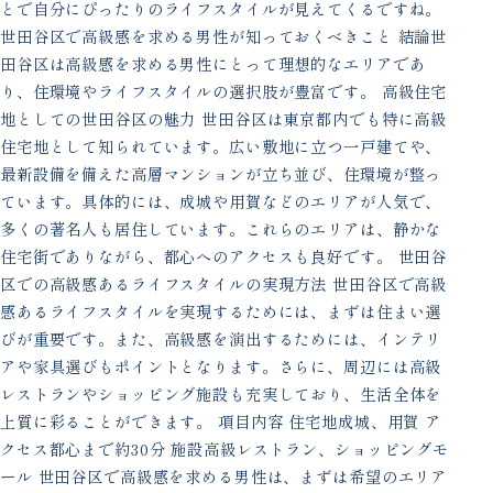
とで自分にぴったりのライフスタイルが見えてくるですね。
世田谷区で高級感を求める男性が知っておくべきこと 結論世
田谷区は高級感を求める男性にとって理想的なエリアであ
り、住環境やライフスタイルの選択肢が豊富です。 高級住宅
地としての世田谷区の魅力 世田谷区は東京都内でも特に高級
住宅地として知られています。広い敷地に立つ一戸建てや、
最新設備を備えた高層マンションが立ち並び、住環境が整っ
ています。具体的には、成城や用賀などのエリアが人気で、
多くの著名人も居住しています。これらのエリアは、静かな
住宅街でありながら、都心へのアクセスも良好です。 世田谷
区での高級感あるライフスタイルの実現方法 世田谷区で高級
感あるライフスタイルを実現するためには、まずは住まい選
びが重要です。また、高級感を演出するためには、インテリ
アや家具選びもポイントとなります。さらに、周辺には高級
レストランやショッピング施設も充実しており、生活全体を
上質に彩ることができます。 項目内容 住宅地成城、用賀 ア
クセス都心まで約30分 施設高級レストラン、ショッピングモ
ール 世田谷区で高級感を求める男性は、まずは希望のエリア