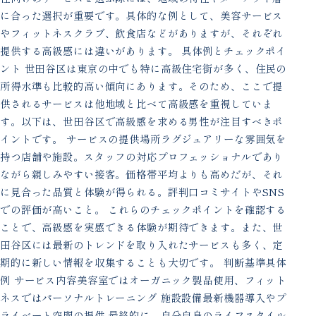
に合った選択が重要です。具体的な例として、美容サービス
やフィットネスクラブ、飲食店などがありますが、それぞれ
提供する高級感には違いがあります。 具体例とチェックポイ
ント 世田谷区は東京の中でも特に高級住宅街が多く、住民の
所得水準も比較的高い傾向にあります。そのため、ここで提
供されるサービスは他地域と比べて高級感を重視していま
す。以下は、世田谷区で高級感を求める男性が注目すべきポ
イントです。 サービスの提供場所ラグジュアリーな雰囲気を
持つ店舗や施設。スタッフの対応プロフェッショナルであり
ながら親しみやすい接客。価格帯平均よりも高めだが、それ
に見合った品質と体験が得られる。評判口コミサイトやSNS
での評価が高いこと。 これらのチェックポイントを確認する
ことで、高級感を実感できる体験が期待できます。また、世
田谷区には最新のトレンドを取り入れたサービスも多く、定
期的に新しい情報を収集することも大切です。 判断基準具体
例 サービス内容美容室ではオーガニック製品使用、フィット
ネスではパーソナルトレーニング 施設設備最新機器導入やプ
ライベート空間の提供 最終的に、自分自身のライフスタイル