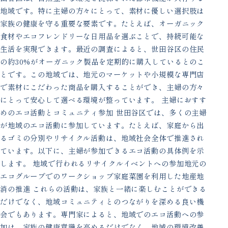
地域です。特に主婦の方々にとって、素材に優しい選択肢は
家族の健康を守る重要な要素です。たとえば、オーガニック
食材やエコフレンドリーな日用品を選ぶことで、持続可能な
生活を実現できます。最近の調査によると、世田谷区の住民
の約30%がオーガニック製品を定期的に購入しているとのこ
とです。この地域では、地元のマーケットや小規模な専門店
で素材にこだわった商品を購入することができ、主婦の方々
にとって安心して選べる環境が整っています。 主婦におすす
めのエコ活動とコミュニティ参加 世田谷区では、多くの主婦
が地域のエコ活動に参加しています。たとえば、家庭から出
るゴミの分別やリサイクル活動は、地域社会全体で推進され
ています。以下に、主婦が参加できるエコ活動の具体例を示
します。 地域で行われるリサイクルイベントへの参加地元の
エコグループでのワークショップ家庭菜園を利用した地産地
消の推進 これらの活動は、家族と一緒に楽しむことができる
だけでなく、地域コミュニティとのつながりを深める良い機
会でもあります。専門家によると、地域でのエコ活動への参
加は、家族の健康意識を高めるだけでなく、地域の環境改善