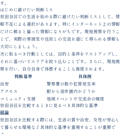
す。
はじめに避けたい判断ミス
世田谷区での生活を始める際に避けたい判断ミスとして、情
報不足による選択があります。特にインターネット上の情報
だけに頼ると偏った情報になりがちです。現地視察を行うこ
とで、実際の雰囲気や住民との交流を通じて得られる情報も
大切にしましょう。
次に取るべき行動としては、目的と条件をリストアップし、
それに基づいてエリアを絞り込むことです。さらに、現地視
察を行い、自分自身で体感することも推奨されます。
判断基準
具体例
治安
警察署の数や犯罪発生率
アクセス
駅から徒歩圏内かどうか
コミュニティ支援
地域イベントや交流会の頻度
世田谷区を比較するときに見るべき具体的な基準
結論
世田谷区を比較する際には、生活の質や治安、女性が安心し
て暮らせる環境など具体的な基準を重視することが重要で