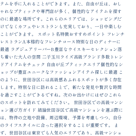
テムを手に入れることができます。また、自由が丘は、おし
ゃれなブティックや専門店が多く、個性的なアイテムを探す
のに最適な場所です。これらのエリアでは、ショッピングだ
けでなくカフェやレストランも充実しており、一日中楽しむ
ことができます。 スポット名特徴おすすめポイント フレンチ
レストランA本格的なフレンチコース特別な日のディナーに
最適 ラグジュアリーバーB豊富なウイスキーセレクション落
ち着いた大人の空間 二子玉川ライズ高級ブランド多数トレン
ドアイテムをチェック 自由が丘ブティックエリア個性的なシ
ョップが豊富ユニークなファッションアイテム探しに最適 こ
のように、世田谷区には高級感あふれるスポットが多く存在
します。特別な日に訪れることで、新たな発見や贅沢な時間
を過ごすことができるですね。次のお出かけにはぜひこれら
のスポットを訪れてみてください。 世田谷区での高級マンシ
ョン選び方ガイド 結論世田谷区で高級マンションを選ぶ際に
は、物件の立地や設備、周辺環境、予算を考慮しつつ、自分
のライフスタイルに合った選択をすることが重要です。 ま
ず、世田谷区は東京でも人気のエリアであり、高級マンショ