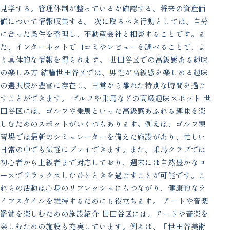
見学する。管理体制が整っているか確認する。将来の資産価
値について情報収集する。 次に取るべき行動としては、自分
に合った条件を整理し、不動産会社と相談することです。ま
た、インターネットで口コミやレビューを調べることで、よ
り具体的な情報を得られます。 世田谷区での高級感ある趣味
の楽しみ方 結論世田谷区では、男性が高級感を楽しめる趣味
の選択肢が豊富に存在し、日常から離れた特別な時間を過ご
すことができます。 ゴルフや乗馬などの高級趣味スポット 世
田谷区には、ゴルフや乗馬といった高級感あふれる趣味を楽
しむためのスポットがいくつもあります。例えば、ゴルフ練
習場では最新のシミュレーターを備えた施設があり、忙しい
日常の中でも気軽にプレイできます。また、乗馬クラブでは
初心者から上級者まで対応しており、週末には自然豊かなコ
ースでリラックスしたひとときを過ごすことが可能です。こ
れらの活動は心身のリフレッシュにもつながり、健康的なラ
イフスタイルを維持するためにも役立ちます。 アートや音楽
鑑賞を楽しむための施設紹介 世田谷区には、アートや音楽を
楽しむための施設も充実しています。例えば、「世田谷美術