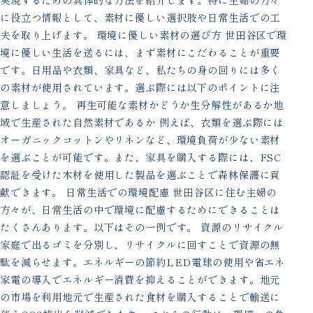
に役立つ情報として、素材に優しい選択肢や日常生活での工
夫を取り上げます。 環境に優しい素材の選び方 世田谷区で環
境に優しい生活を送るには、まず素材にこだわることが重要
です。日用品や衣類、家具など、私たちの身の回りには多く
の素材が使用されています。選ぶ際には以下のポイントに注
意しましょう。 再生可能な素材かどうか生分解性があるか地
域で生産された自然素材であるか 例えば、衣類を選ぶ際には
オーガニックコットンやリネンなど、環境負荷が少ない素材
を選ぶことが可能です。また、家具を購入する際には、FSC
認証を受けた木材を使用した製品を選ぶことで森林保護に貢
献できます。 日常生活での環境配慮 世田谷区に住む主婦の
方々が、日常生活の中で環境に配慮するためにできることは
たくさんあります。以下はその一例です。 資源のリサイクル
家庭で出るゴミを分別し、リサイクルに回すことで資源の無
駄を減らせます。エネルギーの節約LED電球の使用や省エネ
家電の導入でエネルギー消費を抑えることができます。地元
の市場を利用地元で生産された食材を購入することで輸送に