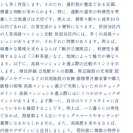
ンも多く存在します。そのため、選択肢が豊富である反面、
慎重な判断が求められます。特に、通勤や通学の利便性を考
慮した立地選びは大切です。例えば、最寄り駅から徒歩10分
以内であれば、日常生活がより便利になります。 世田谷区内
の人気高級マンション比較 世田谷区内には、多くの高級マン
ションがありますが、それぞれに特徴があります。例えば、
緑豊かな環境を求めるならば「駒沢公園周辺」、利便性を重
視するならば「三軒茶屋」など、地域によって魅力が異なり
ます。以下に、高級マンションを選ぶ際の比較ポイントを示
します。 項目詳細 立地駅からの距離、周辺施設の充実度 設
備ジムやプールなどの共用施設の有無 価格帯月額家賃や購入
価格の相場 高級マンション選びで失敗しないためのチェック
ポイント 高級マンションを選ぶ際にはいくつかのチェックポ
イントがあります。まず第一に、自分のライフスタイルに合
っているかを確認することです。例えば、一人暮らしの男性
であれば、部屋数よりも広いリビングスペースやキッチンが
重要になるかもしれません。また、高級感を求めるならば、
内装やデザインにも注目しましょう。 契約前に複数の物件を